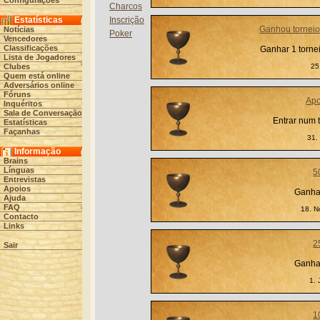
Configurações
Charcos
Estatísticas
Inscrição
Ganhou torneio 
Notícias
Poker
Vencedores
Classificações
Ganhar 1 tornei
Lista de Jogadores
Clubes
25
Quem está online
Adversários online
Fóruns
Apo
Inquéritos
Sala de Conversação
Entrar num 
Estatísticas
Façanhas
31.
Informação
Brains
Línguas
5
Entrevistas
Apoios
Ganhar
Ajuda
FAQ
18. N
Contacto
Links
2
Sair
Ganhar
1.
1