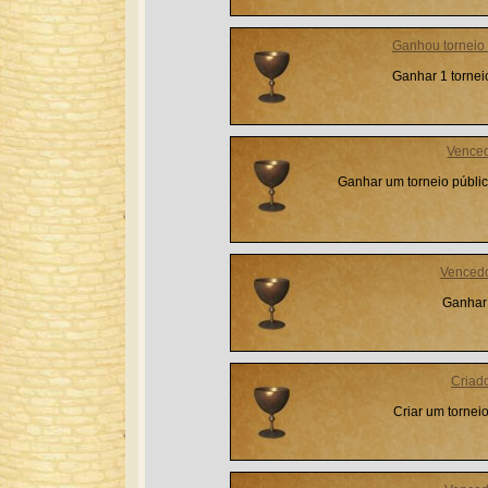
Ganhou torneio 
Ganhar 1 tornei
Venced
Ganhar um torneio públic
Vencedo
Ganhar 
Criad
Criar um tornei