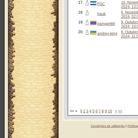
17.
10. Nove
FGC
2024, 13:
18.
6. Novem
hauk
2024, 02:
19.
9. Outubr
panyamtt4
2024, 10:
20.
6. Outubr
andrey-king
2024, 11:
<< < 1
2
3
4
5
6
7
8
9
10
>
>>
Condições de utilização
|
Polític