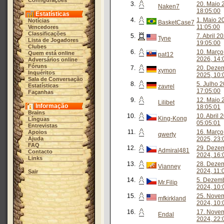
Configurações
3.
20. Maio 
Naken7
18:05:00
Estatísticas
4.
1. Maio 2
Notícias
BasketCase7
11:05:00
Vencedores
Classificações
5.
7. Abril 2
Tyne
Lista de Jogadores
19:05:00
Clubes
6.
10. Março
Quem está online
pat12
2026, 14:
Adversários online
Fóruns
7.
20. Deze
xymon
Inquéritos
2025, 10:
Sala de Conversação
8.
5. Julho 2
Estatísticas
zavrel
17:05:00
Façanhas
9.
12. Maio 
Lilibet
Informação
18:05:01
Brains
10.
10. Abril 
King-Kong
Línguas
05:05:01
Entrevistas
11.
16. Março
Apoios
qwerty
Ajuda
2025, 23:
FAQ
12.
29. Deze
Admiral481
Contacto
2024, 16:
Links
13.
28. Deze
Vianney
2024, 11:
Sair
14.
5. Dezem
Mr.Filip
2024, 10:
15.
25. Nove
mfkirkland
2024, 10:
16.
17. Nove
Endal
2024, 22: