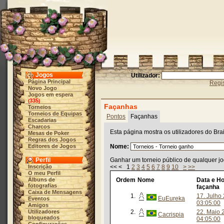
Jogos
Utilizador:
Página Principal
Regis
Novo Jogo
Jogos em espera
335
(
)
Façanhas
Torneios
Torneios de Equipas
Pontos
Façanhas
Escadarias
Charcos
Esta página mostra os utilizadores do Br
Mesas de Poker
Regras dos Jogos
Editores de Jogos
Nome:
Perfil
Ganhar um torneio público de qualquer jo
Inscrição
<< < 1
2
3
4
5
6
7
8
9
10
>
>>
O meu Perfil
Álbuns de
Ordem
Nome
Data e Ho
fotografias
façanha
Caixa de Mensagens
1.
17. Julho
EuEureka
Eventos
03:05:00
Amigos
Utilizadores
2.
22. Maio 
Cacrispia
bloqueados
04:05:00