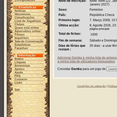
Configurações
Nível de inscrição:
Nível Torre (22. Ja
Janeiro 2027)
Estatísticas
Sexo:
Feminino
Notícias
Vencedores
País:
República Checa
Classificações
Primeiro login:
7. Março 2008, 15:
Lista de Jogadores
Clubes
Última acção:
8. Agosto 2026, 23
Quem está online
página principal
Adversários online
Total de fichas:
1000
Fóruns
Inquéritos
Fim de semana:
Sábado e Doming
Sala de Conversação
Estatísticas
Dias de férias que
35 dias - a usar fé
Façanhas
restam :
Informação
Adicionar Danika à minha lista de amigos
Brains
à minha lista de utilizadores bloqueados
Línguas
Entrevistas
Convidar
Danika
para um jogo de
Apoios
Ajuda
FAQ
Contacto
Links
Condições de utilização
|
Polític
Sair