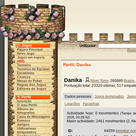
Jogos
Utilizador:
Página Principal
Regis
Novo Jogo
Jogos em espera
402
(
)
Perfil: Danika
Torneios
Torneios de Equipas
Escadarias
Charcos
Danika
-
Nível Torre
, 280889
Brains
Mesas de Poker
Regras dos Jogos
Pontuação total: 23320 vitórias, 517 empat
Editores de Jogos
Dados pessoais
Jogos terminados
Jogo
Perfil
Inscrição
Ligações
Façanhas
O meu Perfil
Álbuns de
fotografias
Actividade hoje: 0 movimentos
(Tempo de
Caixa de Mensagens
2026, 03:29:42)
Eventos
Maior actividade: 2461 movimentos (2. Abr
Amigos
Utilizadores
ID:
64559 (
mostrar no
bloqueados