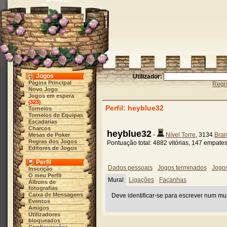
Jogos
Utilizador:
Página Principal
Regis
Novo Jogo
Jogos em espera
323
(
)
Perfil: heyblue32
Torneios
Torneios de Equipas
Escadarias
Charcos
heyblue32
-
Nível Torre
, 3134
Brai
Mesas de Poker
Regras dos Jogos
Pontuação total: 4882 vitórias, 147 empate
Editores de Jogos
Perfil
Dados pessoais
Jogos terminados
Jogo
Inscrição
O meu Perfil
Mural
Ligações
Façanhas
Álbuns de
fotografias
Caixa de Mensagens
Deve identificar-se para escrever num mu
Eventos
Amigos
Utilizadores
bloqueados