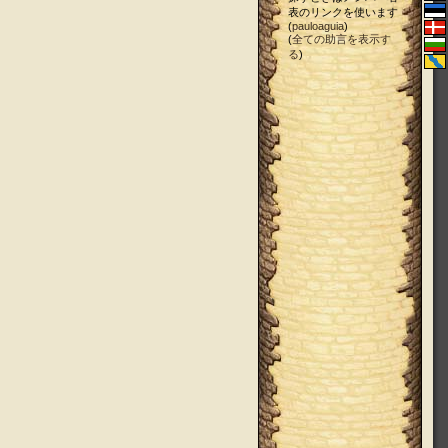
表のリンクを使います
(
pauloaguia
)
(
全ての助言を表示す
る
)