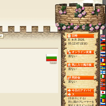
日時
6. ８月 2026,
05:12:47 (
)
変更
オンライン友達
居ない
(news)
気に入り掲示板
居ない
同好会
居ない
今日のアドバイ
ス
(
非表示にする
)
同じ国のプレーヤーを
探すときはメンバー名