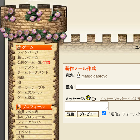
ゲーム
ユ
メインページ
新しいゲーム
公開ゲーム一覧
332
(
)
トーナメント
新作メール作成
チームトーナメント
宛先:
margo.gabrovo
階段
池
題名:
ポーカーテーブル
ゲームのルール
ゲーム設定
メッセージ:
(
?
)
メッセージの枠サイズを
プロフィール
会員レベル表
「送信」フォール
私のプロフィール
フォトアルバム
メール
イベント
友達