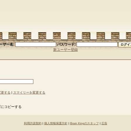
ーザー名:
パスワード:
新ユーザー登録
変更する
|
スマイリーを変更する
ダにコピーする
利用許諾契約
|
個人情報保護方針
|
Brain Kingのスタッフ
|
広告