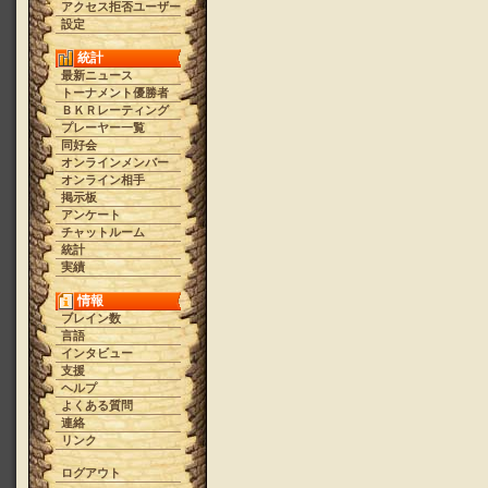
アクセス拒否ユーザー
設定
統計
最新ニュース
トーナメント優勝者
ＢＫＲレーティング
プレーヤー一覧
同好会
オンラインメンバー
オンライン相手
掲示板
アンケート
チャットルーム
統計
実績
情報
ブレイン数
言語
インタビュー
支援
ヘルプ
よくある質問
連絡
リンク
ログアウト