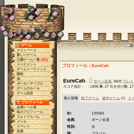
ゲーム
ユ
メインページ
新しいゲーム
公開ゲーム一覧
331
(
)
トーナメント
プロフィール：EureCah
チームトーナメント
階段
池
EureCah
-
ポーン会員
, 3605
ブレイ
ポーカーテーブル
スコア合計： : 1408 勝, 27 引き分け数, 17
ゲームのルール
ゲーム設定
個人情報
終了ゲーム
途中ゲーム
ト
(7)
プロフィール
会員レベル表
私のプロフィール
ID:
130583
フォトアルバム
会員:
ポーン会員
メール
イベント
性別:
女
友達
国:
ブラジル