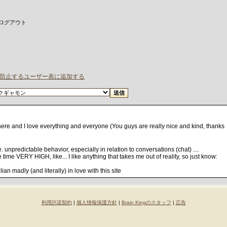
 ログアウト
ahを防止するユーザー表に追加する
 here and I love everything and everyone (You guys are really nice and kind, thanks
. unpredictable behavior, especially in relation to conversations (chat) ....
the time VERY HIGH, like... I like anything that takes me out of reality, so just know:
an madly (and literally) in love with this site
利用許諾契約
|
個人情報保護方針
|
Brain Kingのスタッフ
|
広告