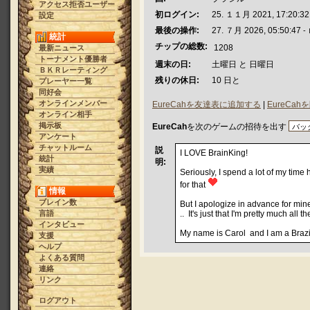
アクセス拒否ユーザー
初ログイン:
25. １１月 2021, 17:20:32
設定
最後の操作:
27. ７月 2026, 05:50:47
-
統計
チップの総数:
1208
最新ニュース
トーナメント優勝者
週末の日:
土曜日 と 日曜日
ＢＫＲレーティング
残りの休日:
10 日と
プレーヤー一覧
同好会
オンラインメンバー
EureCahを友達表に追加する
|
EureC
オンライン相手
掲示板
EureCah
を次のゲームの招待を出す
アンケート
チャットルーム
説
I LOVE BrainKing!
統計
明:
実績
Seriously, I spend a lot of my time
for that
情報
ブレイン数
But I apologize in advance for mine
言語
.. It's just that I'm pretty much all 
インタビュー
My name is Carol and I am a Brazili
支援
ヘルプ
よくある質問
連絡
リンク
ログアウト