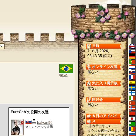
日時
7. ８月 2026,
08:43:35 (
)
変更
オンライン友達
居ない
(news)
気に入り掲示板
居ない
同好会
居ない
EureCah'の公開の友達
今日のアドバイ
ス
balvan99
(
非表示にする
)
メインページを表示
マウスを選手の会員レ
ベルを示すアイコンの