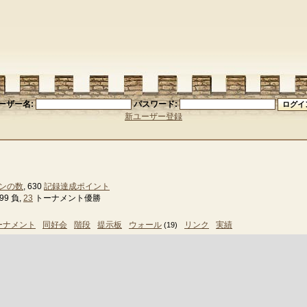
ーザー名:
パスワード:
新ユーザー登録
ンの数
, 630
記録達成ポイント
99 負,
23
トーナメント優勝
ーナメント
同好会
階段
提示板
ウォール
リンク
実績
(19)