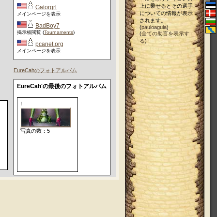
上に乗せるとその選手
Gatorgrl
についての情報が表示
メインページを表示
されます。
BadBoy7
(
pauloaguia
)
掲示板閲覧 (
Tournaments
)
(
全ての助言を表示す
る
)
pcanet.org
メインページを表示
EureCahのフォトアルバム
EureCah'の最後のフォトアルバム
!
写真の数：5