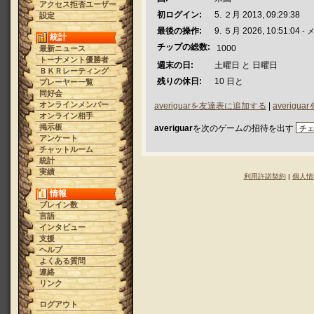
アクセス拒否ユーザー
初ログイン:
5. ２月 2013, 09:29:38
設定
最後の操作:
9. ５月 2026, 10:51:04
- 
統計
チップの総数:
1000
最新ニュース
トーナメント優勝者
週末の日:
土曜日 と 日曜日
ＢＫＲレーティング
残りの休日:
10 日と
プレーヤー一覧
同好会
オンラインメンバー
averiguarを友達表に追加する
|
averig
オンライン相手
掲示板
averiguar
を次のゲームの招待を出す
アンケート
チャットルーム
統計
実績
利用許諾契約
|
個人情
情報
ブレイン数
言語
インタビュー
支援
ヘルプ
よくある質問
連絡
リンク
ログアウト