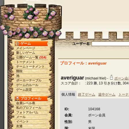
ゲーム
ユーザー名:
メインページ
新しいゲーム
公開ゲーム一覧
314
(
)
トーナメント
プロフィール：averiguar
チームトーナメント
階段
池
averiguar
(michael friel) -
ポーン会
ポーカーテーブル
スコア合計： : 223 勝, 13 引き分け数, 30
ゲームのルール
ゲーム設定
個人情報
終了ゲーム
途中ゲーム
トーナ
プロフィール
会員レベル表
私のプロフィール
ID:
104168
フォトアルバム
会員:
ポーン会員
メール
イベント
性別:
男
友達
国:
米国