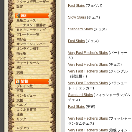
アクセス拒否ユーザー
Fast Stairs
(フェヴガ)
設定
統計
Slow Stairs
(チェス)
最新ニュース
トーナメント優勝者
Standard Stairs
(チェス)
ＢＫＲレーティング
プレーヤー一覧
同好会
Fast Stairs
(チェス)
オンラインメンバー
オンライン相手
Very Fast Fischer's Stairs
(パートゥー
掲示板
ム)
アンケート
チャットルーム
Very Fast Fischer's Stairs
(チェス)
統計
Very Fast Fischer's Stairs
(ジャングル
実績
（闘獣棋）)
情報
Very Fast Fischer's Stairs
(パラシュー
ブレイン数
ト・チェッカー)
言語
Standard Stairs
(フィッシャーランダム
インタビュー
チェス)
支援
ヘルプ
Fast Stairs
(突破)
よくある質問
連絡
Very Fast Fischer's Stairs
(フィッシャー
リンク
ランダムチェス)
ログアウト
Very Fast Fischer's Stairs
(蜘蛛ライント