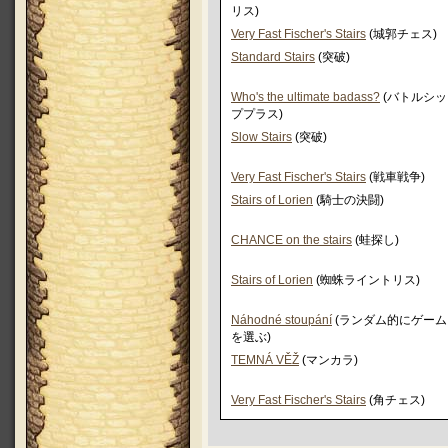
リス)
Very Fast Fischer's Stairs
(城郭チェス)
Standard Stairs
(突破)
Who's the ultimate badass?
(バトルシッ
ププラス)
Slow Stairs
(突破)
Very Fast Fischer's Stairs
(戦車戦争)
Stairs of Lorien
(騎士の決闘)
CHANCE on the stairs
(蛙探し)
Stairs of Lorien
(蜘蛛ライントリス)
Náhodné stoupání
(ランダム的にゲーム
を選ぶ)
TEMNÁ VĚŽ
(マンカラ)
Very Fast Fischer's Stairs
(角チェス)