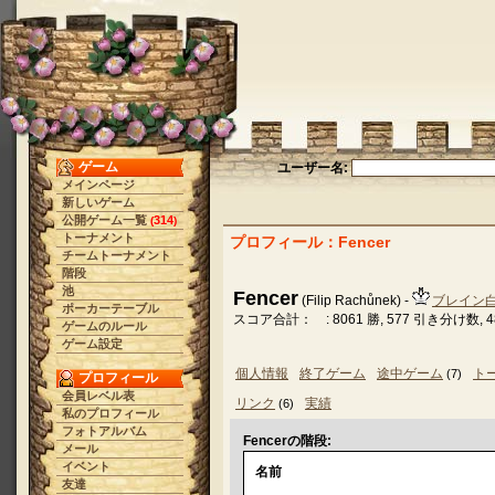
ゲーム
ユーザー名:
メインページ
新しいゲーム
公開ゲーム一覧
314
(
)
トーナメント
プロフィール：Fencer
チームトーナメント
階段
池
Fencer
(Filip Rachůnek) -
ブレイン
ポーカーテーブル
スコア合計： : 8061 勝, 577 引き分け数, 4
ゲームのルール
ゲーム設定
個人情報
終了ゲーム
途中ゲーム
ト
(7)
プロフィール
会員レベル表
リンク
実績
(6)
私のプロフィール
フォトアルバム
Fencerの階段:
メール
イベント
名前
友達