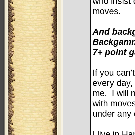
who insist 
moves.
And back
Backgam
7+ point 
If you can'
every day, 
me. I will 
with moves
under any 
I live in H