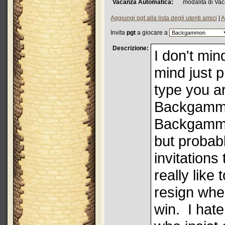
Vacanza Automatica:
modalità di Va
Aggiungi pgt alla lista degli utenti amici
|
A
Invita
pgt
a giocare a
Descrizione:
I don't min
mind just 
type you ar
Backgamm
Backgammo
but probab
invitations
really like
resign whe
win. I hate