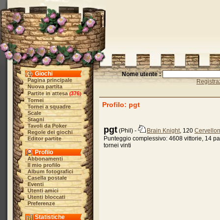
Giochi
Nome utente :
Pagina principale
Registra
Nuova partita
Partite in attesa
376
(
)
Tornei
Profilo: pgt
Tornei a squadre
Scale
Stagni
Tavoli da Poker
pgt
(Phil) -
Brain Knight
, 120
Cervellon
Regole dei giochi
Punteggio complessivo: 4608 vittorie, 14 pat
Editor partite
tornei vinti
Profilo
Abbonamenti
Il mio profilo
Album fotografici
Casella postale
Eventi
Utenti amici
Utenti bloccati
Preferenze
Statistiche