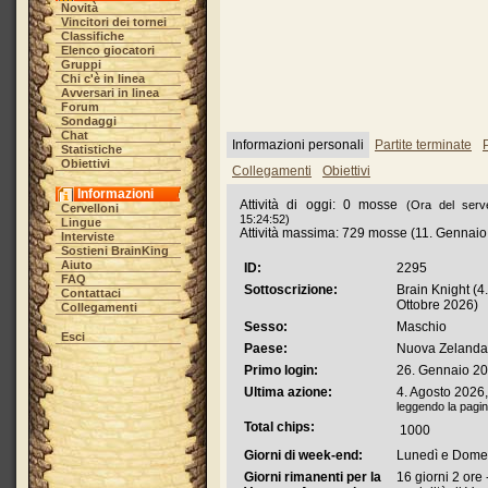
Novità
Vincitori dei tornei
Classifiche
Elenco giocatori
Gruppi
Chi c'è in linea
Avversari in linea
Forum
Sondaggi
Chat
Informazioni personali
Partite terminate
P
Statistiche
Obiettivi
Collegamenti
Obiettivi
Informazioni
Attività di oggi: 0 mosse
(Ora del serv
Cervelloni
15:24:52)
Lingue
Attività massima: 729 mosse (11. Gennaio
Interviste
Sostieni BrainKing
Aiuto
ID:
2295
FAQ
Sottoscrizione:
Brain Knight (4.
Contattaci
Ottobre 2026)
Collegamenti
Sesso:
Maschio
Esci
Paese:
Nuova Zelanda
Primo login:
26. Gennaio 20
Ultima azione:
4. Agosto 2026
leggendo la pagin
Total chips:
1000
Giorni di week-end:
Lunedì e Dome
Giorni rimanenti per la
16 giorni 2 ore 