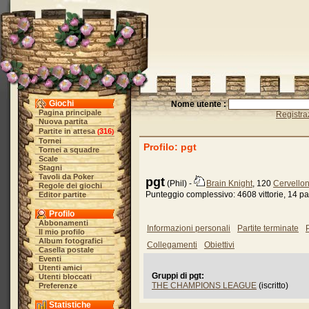
Giochi
Nome utente :
Pagina principale
Registra
Nuova partita
Partite in attesa
316
(
)
Tornei
Profilo: pgt
Tornei a squadre
Scale
Stagni
Tavoli da Poker
pgt
(Phil) -
Brain Knight
, 120
Cervellon
Regole dei giochi
Punteggio complessivo: 4608 vittorie, 14 pat
Editor partite
Profilo
Abbonamenti
Informazioni personali
Partite terminate
P
Il mio profilo
Album fotografici
Collegamenti
Obiettivi
Casella postale
Eventi
Utenti amici
Gruppi di pgt:
Utenti bloccati
THE CHAMPIONS LEAGUE
(iscritto)
Preferenze
Statistiche