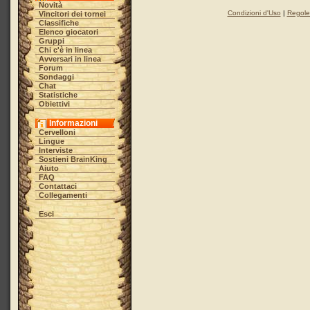
Novità
Condizioni d'Uso
|
Regole 
Vincitori dei tornei
Classifiche
Elenco giocatori
Gruppi
Chi c'è in linea
Avversari in linea
Forum
Sondaggi
Chat
Statistiche
Obiettivi
Informazioni
Cervelloni
Lingue
Interviste
Sostieni BrainKing
Aiuto
FAQ
Contattaci
Collegamenti
Esci