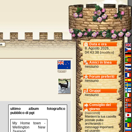
Data e ora
8. Agosto 2026,
04:43:38 (
)
modifica
Amici in linea
nessuno
(news)
Forum preferiti
nessuno
Gruppi
nessuno
Consiglio del
ultimo album fotografico
giorno
pubblico di pgt
(
nascondi
)
Mantieni la tua casella
postale pulita
My Home town -
archiviando i
Wellington New
messaggi importanti
ed usando
Zealand