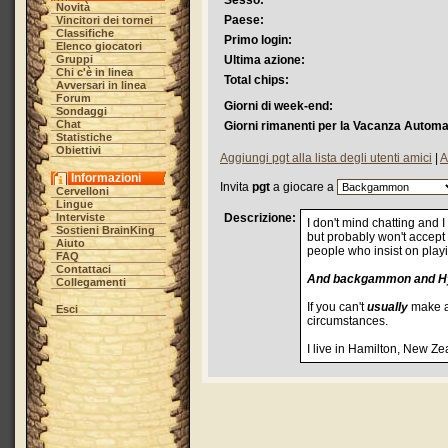
Sesso:
Novità
Paese:
Vincitori dei tornei
Classifiche
Primo login:
Elenco giocatori
Gruppi
Ultima azione:
Chi c'è in linea
Total chips:
Avversari in linea
Forum
Giorni di week-end:
Sondaggi
Chat
Giorni rimanenti per la Vacanza Automa
Statistiche
Obiettivi
Aggiungi pgt alla lista degli utenti amici
|
A
Informazioni
Invita
pgt
a giocare a
Cervelloni
Lingue
Interviste
Descrizione:
I don't mind chatting and
Sostieni BrainKing
but probably won't accept 
Aiuto
people who insist on play
FAQ
Contattaci
And backgammon and 
Collegamenti
If you can't
usually
make a 
Esci
circumstances.
I live in Hamilton, New Ze