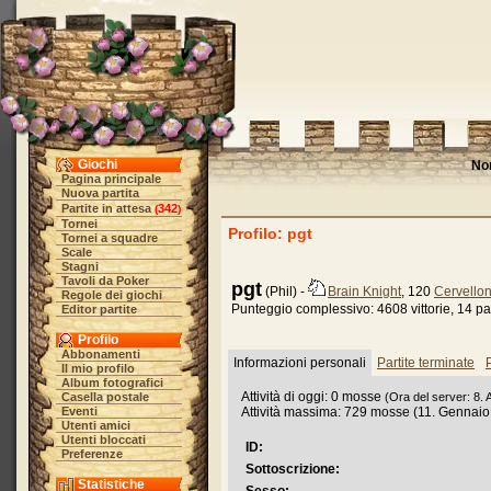
Giochi
No
Pagina principale
Nuova partita
Partite in attesa
342
(
)
Tornei
Profilo: pgt
Tornei a squadre
Scale
Stagni
Tavoli da Poker
pgt
(Phil) -
Brain Knight
, 120
Cervellon
Regole dei giochi
Punteggio complessivo: 4608 vittorie, 14 pat
Editor partite
Profilo
Abbonamenti
Informazioni personali
Partite terminate
P
Il mio profilo
Album fotografici
Attività di oggi: 0 mosse
Casella postale
(Ora del server: 8.
Eventi
Attività massima: 729 mosse (11. Gennaio
Utenti amici
Utenti bloccati
ID:
Preferenze
Sottoscrizione:
Statistiche