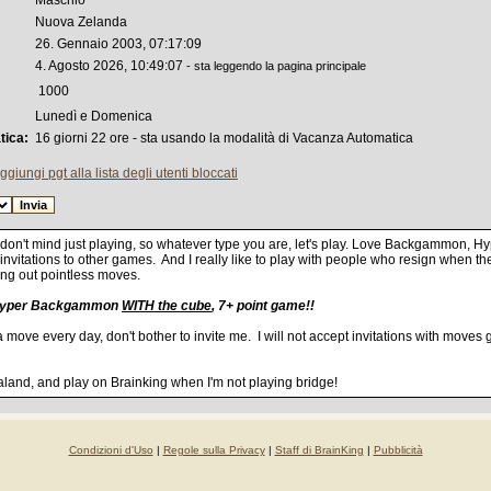
Maschio
Nuova Zelanda
26. Gennaio 2003, 07:17:09
4. Agosto 2026, 10:49:07
- sta leggendo la pagina principale
1000
Lunedì e Domenica
tica:
16 giorni 22 ore - sta usando la modalità di Vacanza Automatica
ggiungi pgt alla lista degli utenti bloccati
 I don't mind just playing, so whatever type you are, let's play. Love Backgammon
invitations to other games. And I really like to play with people who resign when th
ing out pointless moves.
Hyper Backgammon
WITH the cube
, 7+ point game!!
move every day, don't bother to invite me. I will not accept invitations with moves
aland, and play on Brainking when I'm not playing bridge!
Condizioni d'Uso
|
Regole sulla Privacy
|
Staff di BrainKing
|
Pubblicità