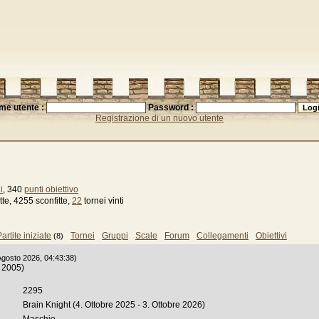
me utente :
Password :
Registrazione di un nuovo utente
i
, 340
punti obiettivo
te, 4255 sconfitte,
22
tornei vinti
artite iniziate
Tornei
Gruppi
Scale
Forum
Collegamenti
Obiettivi
(8)
 Agosto 2026, 04:43:38)
 2005)
2295
Brain Knight (4. Ottobre 2025 - 3. Ottobre 2026)