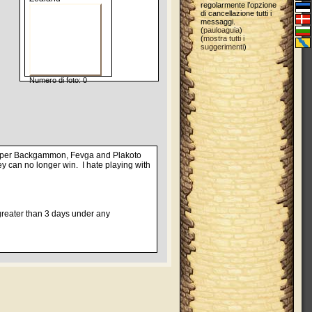
regolarmente l’opzione
di cancellazione tutti i
messaggi.
(
pauloaguia
)
(
mostra tutti i
suggerimenti
)
Numero di foto: 0
, Hyper Backgammon, Fevga and Plakoto
ey can no longer win. I hate playing with
 greater than 3 days under any