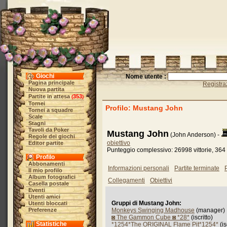
Giochi
Nome utente :
Pagina principale
Registra
Nuova partita
Partite in attesa
353
(
)
Tornei
Profilo: Mustang John
Tornei a squadre
Scale
Stagni
Tavoli da Poker
Mustang John
(John Anderson) -
Regole dei giochi
obiettivo
Editor partite
Punteggio complessivo: 26998 vittorie, 364 
Profilo
Abbonamenti
Informazioni personali
Partite terminate
P
Il mio profilo
Album fotografici
Collegamenti
Obiettivi
Casella postale
Eventi
Utenti amici
Gruppi di Mustang John:
Utenti bloccati
Preferenze
Monkeys Swinging Madhouse
(manager)
◙ The Gammon Cube ◙ *28*
(iscritto)
Statistiche
*1254*The ORIGINAL Flame Pit*1254*
(is