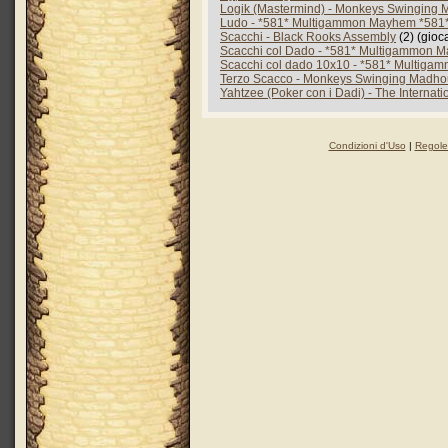
Logik (Mastermind) - Monkeys Swinging
Ludo - *581* Multigammon Mayhem *581
Scacchi - Black Rooks Assembly
(2) (gioc
Scacchi col Dado - *581* Multigammon 
Scacchi col dado 10x10 - *581* Multig
Terzo Scacco - Monkeys Swinging Madh
Yahtzee (Poker con i Dadi) - The Internat
Condizioni d'Uso
|
Regole 