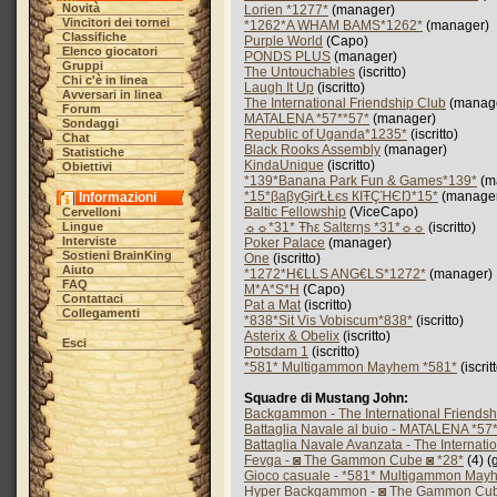
Novità
Lorien *1277*
(manager)
Vincitori dei tornei
*1262*A WHAM BAMS*1262*
(manager)
Classifiche
Purple World
(Capo)
Elenco giocatori
PONDS PLUS
(manager)
Gruppi
The Untouchables
(iscritto)
Chi c'è in linea
Laugh It Up
(iscritto)
Avversari in linea
The International Friendship Club
(manag
Forum
MATALENA *57**57*
(manager)
Sondaggi
Republic of Uganda*1235*
(iscritto)
Chat
Black Rooks Assembly
(manager)
Statistiche
KindaUnique
(iscritto)
Obiettivi
*139*Banana Park Fun & Games*139*
(m
*15*βaβyĢіґŁŁєs КIŦÇΉЄŊ*15*
(manage
Informazioni
Baltic Fellowship
(ViceCapo)
Cervelloni
Lingue
☼☼*31* Ŧħε Saltεrηs *31*☼☼
(iscritto)
Interviste
Poker Palace
(manager)
Sostieni BrainKing
One
(iscritto)
Aiuto
*1272*H€LLS ANG€LS*1272*
(manager)
FAQ
M*A*S*H
(Capo)
Contattaci
Pat a Mat
(iscritto)
Collegamenti
*838*Sit Vis Vobiscum*838*
(iscritto)
Asterix & Obelix
(iscritto)
Esci
Potsdam 1
(iscritto)
*581* Multigammon Mayhem *581*
(iscrit
Squadre di Mustang John:
Backgammon - The International Friendsh
Battaglia Navale al buio - MATALENA *57
Battaglia Navale Avanzata - The Internati
Fevga - ◙ The Gammon Cube ◙ *28*
(4) (
Gioco casuale - *581* Multigammon May
Hyper Backgammon - ◙ The Gammon Cub