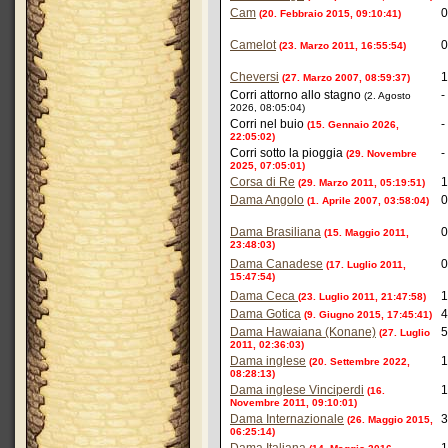
Cam
0
(20. Febbraio 2015, 09:10:41)
Camelot
0
(23. Marzo 2011, 16:55:54)
Cheversi
1
(27. Marzo 2007, 08:59:37)
Corri attorno allo stagno
-
(2. Agosto
2026, 08:05:04)
Corri nel buio
-
(15. Gennaio 2026,
22:05:02)
Corri sotto la pioggia
-
(29. Novembre
2025, 07:05:01)
Corsa di Re
1
(29. Marzo 2011, 05:19:51)
Dama Angolo
0
(1. Aprile 2007, 03:58:04)
Dama Brasiliana
0
(15. Maggio 2011,
23:48:03)
Dama Canadese
0
(17. Luglio 2011,
15:47:54)
Dama Ceca
1
(23. Luglio 2011, 21:47:58)
Dama Gotica
4
(9. Giugno 2015, 17:45:41)
Dama Hawaiana (Konane)
5
(27. Luglio
2011, 02:36:03)
Dama inglese
1
(20. Settembre 2022,
08:28:13)
Dama inglese Vinciperdi
1
(16.
Novembre 2011, 09:10:01)
Dama Internazionale
3
(26. Maggio 2015,
06:25:14)