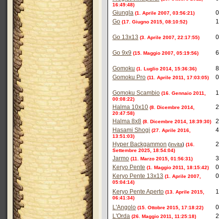
16:49:48)
Giungla
0
(1. Aprile 2007, 03:56:21)
Go
1
(17. Giugno 2015, 08:10:52)
Go 13x13
0
(3. Aprile 2007, 22:17:55)
Go 9x9
6
(15. Maggio 2007, 05:19:56)
Gomoku
8
(1. Luglio 2014, 15:36:36)
Gomoku Pro
0
(11. Aprile 2011, 17:03:05)
Gomoku Scambio
1
(16. Gennaio 2011,
00:08:22)
Halma 10x10
2
(8. Dicembre 2014,
20:47:58)
Halma 8x8
2
(8. Dicembre 2014, 18:39:30)
Hasami Shogi
4
(27. Aprile 2016,
13:51:03)
Hyper Backgammon
2
(
invita
)
(16.
Settembre 2025, 18:54:04)
Jarmo
3
(11. Marzo 2015, 01:56:31)
Keryo Pente
0
(1. Maggio 2011, 18:15:42)
Keryo Pente 13x13
0
(1. Aprile 2007,
05:04:14)
Keryo Pente Aperto
1
(13. Aprile 2015,
06:41:34)
L'Angolo
0
(15. Ottobre 2015, 17:18:22)
L'Orda
2
(26. Maggio 2011, 11:25:18)