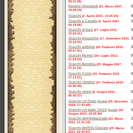
09:11:49)
Reversi Vinciperdi
0
(31. Marzo 2007,
19:49:29)
Scacchi
9
(3. Aprile 2021, 10:45:25)
Scacchi a Cavallo
2
(2. Aprile 2007,
04:19:06)
Scacchi al buio
3
(27. Luglio 2011,
15:43:41)
Scacchi Amazzone
3
(17. Settembre 2010,
15:15:51)
Scacchi ambigui
3
(20. Febbraio 2015,
09:07:01)
Scacchi Atomici
0
(24. Luglio 2012,
21:03:53)
Scacchi Berolina
5
(25. Maggio 2007,
07:11:10)
Scacchi Ciclici
0
(25. Febbraio 2011,
17:13:51)
Scacchi cilindrici
1
(27. Febbraio 2015,
02:06:45)
Scacchi cinesi
0
(6. Giugno 2011,
06:36:37)
Scacchi col Dado
1
(
invita
)
(29. Dicembre
2024, 17:07:45)
Scacchi col dado 10x10
5
(
invita
)
(18.
Giugno 2024, 18:29:40)
Scacchi dell'Ambasciata
2
(24. Marzo
2011, 21:31:10)
Scacchi dell'Era Glaciale
0
(29. Marzo
2011, 02:52:57)