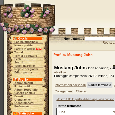
Giochi
Nome utente :
Pagina principale
Registra
Nuova partita
Partite in attesa
352
(
)
Tornei
Profilo: Mustang John
Tornei a squadre
Scale
Stagni
Tavoli da Poker
Mustang John
(John Anderson) -
Regole dei giochi
obiettivo
Editor partite
Punteggio complessivo: 26998 vittorie, 364 
Profilo
Abbonamenti
Informazioni personali
Partite terminate
P
Il mio profilo
Album fotografici
Collegamenti
Obiettivi
Casella postale
Eventi
Mostra tutte le partite di Mustang John con me
Utenti amici
Utenti bloccati
Partite terminate
Preferenze
Tipo
V
Statistiche