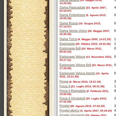
Dama Italiana
1
(14. Maggio 2016,
14:20:52)
Dama Paracadute
4
(23. Aprile 2007,
03:10:07)
Dama Portoghese
0
(5. Agosto 2015,
19:05:36)
Dama Russa
0
(16. Giugno 2015,
07:14:07)
Dama Senso Unico
0
(26. Maggio 2007,
16:36:46)
Dama Turca
1
(4. Maggio 2009, 14:01:33)
Espionage
1
(20. Ottobre 2023, 18:32:36)
Espionage 8x8
0
(24. Marzo 2011,
00:53:23)
Espionage Veloce
0
(13. Novembre 2022,
03:17:11)
Espionage Veloce 8x8
0
(23. Marzo 2011,
17:26:00)
Espionage Veloce Aperto
0
(10. Aprile
2011, 16:21:40)
Fevga
3
(4. Marzo 2024, 15:21:16)
Forza 4
1
(21. Luglio 2014, 08:31:38)
Forza 4 Ragnatela
9
(2. Febbraio 2011,
15:06:06)
Forza 4 Vinciperdi
2
(20. Luglio 2016,
07:52:55)
Froglet
3
(28. Agosto 2015, 07:02:25)
Froglet sferico
4
(3. Aprile 2007, 05:29:20)
Froglet Vinciperdi
0
(29. Ottobre 2011,