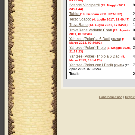
09:14:44)
Scacchi Vinciperdi
9
(25. Maggio 2011,
23:31:44)
Tablut
2
(18. Gennaio 2011, 02:59:32)
Terzo Scacco
2
(4. Luglio 2017, 18:49:47)
TrovaRane
1
(13. Luglio 2021, 17:54:31)
TrovaRane Variante Coan
0
(23. Agosto
2011, 01:28:38)
Yahtzee (Poker) a 6 Dadi
6
(
invita
)
(1.
Marzo 2023, 00:40:02)
Yahtzee (Poker) Triplo
2
(2. Maggio 2025,
21:31:23)
Yahtzee (Poker) Triplo a 6 Dadi
4
(9.
Marzo 2023, 16:54:25)
Yahtzee (Poker con i Dadi)
7
(
invita
)
(15.
Aprile 2026, 07:23:24)
Totale
2
Condizioni d'Uso
|
Regole 