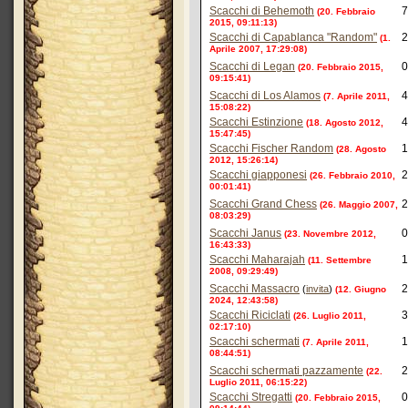
Scacchi di Behemoth
7
(20. Febbraio
2015, 09:11:13)
Scacchi di Capablanca "Random"
2
(1.
Aprile 2007, 17:29:08)
Scacchi di Legan
0
(20. Febbraio 2015,
09:15:41)
Scacchi di Los Alamos
4
(7. Aprile 2011,
15:08:22)
Scacchi Estinzione
4
(18. Agosto 2012,
15:47:45)
Scacchi Fischer Random
1
(28. Agosto
2012, 15:26:14)
Scacchi giapponesi
2
(26. Febbraio 2010,
00:01:41)
Scacchi Grand Chess
2
(26. Maggio 2007,
08:03:29)
Scacchi Janus
0
(23. Novembre 2012,
16:43:33)
Scacchi Maharajah
1
(11. Settembre
2008, 09:29:49)
Scacchi Massacro
2
(
invita
)
(12. Giugno
2024, 12:43:58)
Scacchi Riciclati
3
(26. Luglio 2011,
02:17:10)
Scacchi schermati
1
(7. Aprile 2011,
08:44:51)
Scacchi schermati pazzamente
2
(22.
Luglio 2011, 06:15:22)
Scacchi Stregatti
0
(20. Febbraio 2015,