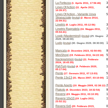
La Fortezza
3
(1. Aprile 2011, 17:56:46)
Lines Of Action
4
(11. Aprile 2011,
10:39:37)
Lines Of Action - Variante Uova
5
Strapazzate
(
invita
)
(2. Marzo 2014,
22:09:31)
Linetris
3
(5. Luglio 2011, 05:12:56)
Linetris Ragnatela
7
(16. Maggio 2011,
05:04:41)
Logik (Mastermind)
2
(
invita
)
(25. Giugno
2026, 08:40:00)
Ludo
1
(
invita
)
(30. Giugno 2026, 08:30:00)
Mancala
9
(3. Dicembre 2023, 02:50:00)
MiniShogi
5
(19. Febbraio 2011, 04:22:18)
Nackgammon
6
(
invita
)
(11. Febbraio
2024, 18:43:35)
PahTum
1
(
invita
)
(4. Febbraio 2020,
05:17:04)
Pente
5
(17. Gennaio 2011, 07:13:03)
Pente 13x13
1
(31. Marzo 2007, 03:10:00)
Pente Aperto
2
(10. Maggio 2009, 02:38:12)
Plakoto
9
(5. Dicembre 2023, 18:32:54)
Reversi
1
(23. Maggio 2011, 03:10:39)
Reversi 10x10
1
(19. Luglio 2011,
23:52:11)
Reversi 6x6
0
(20. Febbraio 2015,