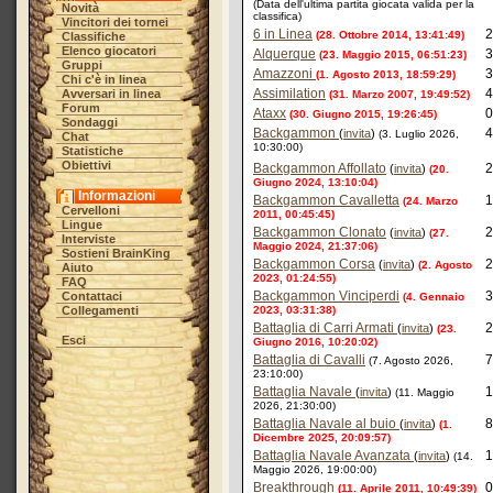
(Data dell'ultima partita giocata valida per la
Novità
classifica)
Vincitori dei tornei
6 in Linea
2
(28. Ottobre 2014, 13:41:49)
Classifiche
Elenco giocatori
Alquerque
3
(23. Maggio 2015, 06:51:23)
Gruppi
Amazzoni
3
(1. Agosto 2013, 18:59:29)
Chi c'è in linea
Assimilation
4
Avversari in linea
(31. Marzo 2007, 19:49:52)
Forum
Ataxx
0
(30. Giugno 2015, 19:26:45)
Sondaggi
Backgammon
4
(
invita
)
(3. Luglio 2026,
Chat
10:30:00)
Statistiche
Obiettivi
Backgammon Affollato
2
(
invita
)
(20.
Giugno 2024, 13:10:04)
Informazioni
Backgammon Cavalletta
1
(24. Marzo
Cervelloni
2011, 00:45:45)
Lingue
Backgammon Clonato
2
(
invita
)
(27.
Interviste
Maggio 2024, 21:37:06)
Sostieni BrainKing
Backgammon Corsa
2
(
invita
)
(2. Agosto
Aiuto
2023, 01:24:55)
FAQ
Backgammon Vinciperdi
3
Contattaci
(4. Gennaio
Collegamenti
2023, 03:31:38)
Battaglia di Carri Armati
2
(
invita
)
(23.
Esci
Giugno 2016, 10:20:02)
Battaglia di Cavalli
7
(7. Agosto 2026,
23:10:00)
Battaglia Navale
1
(
invita
)
(11. Maggio
2026, 21:30:00)
Battaglia Navale al buio
8
(
invita
)
(1.
Dicembre 2025, 20:09:57)
Battaglia Navale Avanzata
1
(
invita
)
(14.
Maggio 2026, 19:00:00)
Breakthrough
0
(11. Aprile 2011, 10:49:39)