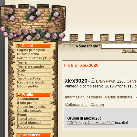
Giochi
Nome utente :
Pagina principale
Registra
Nuova partita
Partite in attesa
315
(
)
Tornei
Profilo: alex3020
Tornei a squadre
Scale
Stagni
Tavoli da Poker
alex3020
-
Brain Pawn
, 1268
Cervel
Regole dei giochi
Punteggio complessivo: 2015 vittorie, 113 pa
Editor partite
Profilo
Informazioni personali
Partite terminate
P
Abbonamenti
Il mio profilo
Collegamenti
Obiettivi
Album fotografici
Casella postale
Eventi
Gruppi di alex3020:
Utenti amici
*75*Mikey's ClubHouse*75*
(iscritto)
Utenti bloccati
Preferenze
Statistiche