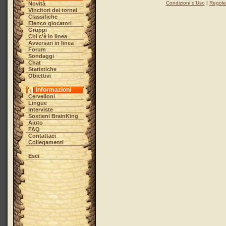
Condizioni d'Uso
|
Regole 
Novità
Vincitori dei tornei
Classifiche
Elenco giocatori
Gruppi
Chi c'è in linea
Avversari in linea
Forum
Sondaggi
Chat
Statistiche
Obiettivi
Informazioni
Cervelloni
Lingue
Interviste
Sostieni BrainKing
Aiuto
FAQ
Contattaci
Collegamenti
Esci