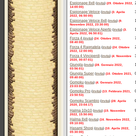
Espionage 8x8
(
invita
)
(29. Ottobre 2022,
14:00:00)
Espionage Veloce
(
invita
)
(3. Aprile
2022, 06:50:00)
Espionage Veloce 8x8
(
invita
)
(9.
Novembre 2022, 23:30:00)
Espionage Veloce Aperto
(
invita
)
(3.
Aprile 2022, 06:50:01)
Forza 4
(
invita
)
(24. Ottobre 2022,
08:40:00)
Forza 4 Ragnatela
(
invita
)
(24. Ottobre
2022, 12:00:00)
Forza 4 Vinciperdi
(
invita
)
(4. Novembre
2020, 00:07:01)
Giungla
(
invita
)
(28. Gennaio 2022,
03:56:01)
Giungla Super
(
invita
)
(10. Ottobre 2021,
09:40:00)
Gomoku
(
invita
)
(4. Gennaio 2022,
23:03:00)
Gomoku Pro
(
invita
)
(13. Febbraio 2021,
23:50:53)
Gomoku Scambio
(
invita
)
(28. Aprile
2020, 23:04:17)
Halma 10x10
(
invita
)
(15. Novembre
2022, 15:50:00)
Halma 8x8
(
invita
)
(16. Novembre 2022,
09:10:00)
Hasami Shogi
(
invita
)
(10. Aprile 2022,
05:30:00)