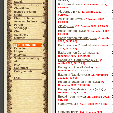
classifica)
Novità
6 in Linea
(
invita
)
(13. Novembre 2022,
Vincitori dei tornei
06:10:00)
Classifiche
Alquerque
Elenco giocatori
(
invita
)
(3. Aprile 2022,
Gruppi
06:50:01)
Chi c'è in linea
Assimilation
(
invita
)
(7. Maggio 2022,
Avversari in linea
00:10:00)
Forum
Ataxx
(
invita
)
(30. Ottobre 2022, 07:10:00)
Sondaggi
Backgammon
(
invita
)
(3. Dicembre 2022,
Chat
00:50:00)
Statistiche
Obiettivi
Backgammon Affollato
(
invita
)
(3. Aprile
2022, 06:50:00)
Informazioni
Backgammon Clonato
(
invita
)
(3. Aprile
Cervelloni
2022, 06:20:01)
Lingue
Backgammon Corsa
(
invita
)
(27.
Interviste
Dicembre 2022, 08:00:00)
Sostieni BrainKing
Battaglia di Carri Armati
(
invita
)
(3.
Aiuto
Aprile 2022, 06:20:01)
FAQ
Battaglia di Cavalli
(
invita
)
(11.
Contattaci
Novembre 2020, 02:03:51)
Collegamenti
Battaglia Navale
(
invita
)
(15. Novembre
Esci
2022, 13:40:00)
Battaglia Navale al buio
(
invita
)
(27.
Dicembre 2022, 14:30:00)
Battaglia Navale Avanzata
(
invita
)
(4.
Gennaio 2023, 21:10:00)
Breakthrough
(
invita
)
(25. Gennaio 2022,
01:24:10)
Cam
(
invita
)
(28. Aprile 2020, 23:13:36)
Cheversi
(
invita
)
(24. Gennaio 2020,