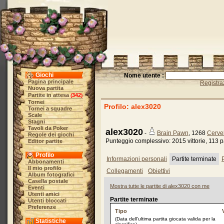
Giochi
Nome utente :
Pagina principale
Registra
Nuova partita
Partite in attesa
342
(
)
Tornei
Profilo: alex3020
Tornei a squadre
Scale
Stagni
Tavoli da Poker
alex3020
-
Brain Pawn
, 1268
Cervel
Regole dei giochi
Punteggio complessivo: 2015 vittorie, 113 pa
Editor partite
Profilo
Informazioni personali
Partite terminate
P
Abbonamenti
Il mio profilo
Collegamenti
Obiettivi
Album fotografici
Casella postale
Mostra tutte le partite di alex3020 con me
Eventi
Utenti amici
Partite terminate
Utenti bloccati
Preferenze
Tipo
(Data dell'ultima partita giocata valida per la
Statistiche