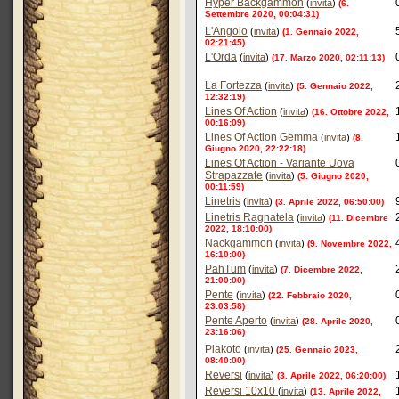
Hyper Backgammon
(
invita
)
(6.
Settembre 2020, 00:04:31)
L'Angolo
(
invita
)
(1. Gennaio 2022,
02:21:45)
L'Orda
(
invita
)
(17. Marzo 2020, 02:11:13)
La Fortezza
(
invita
)
(5. Gennaio 2022,
12:32:19)
Lines Of Action
(
invita
)
(16. Ottobre 2022,
00:16:09)
Lines Of Action Gemma
(
invita
)
(8.
Giugno 2020, 22:22:18)
Lines Of Action - Variante Uova
Strapazzate
(
invita
)
(5. Giugno 2020,
00:11:59)
Linetris
(
invita
)
(3. Aprile 2022, 06:50:00)
Linetris Ragnatela
(
invita
)
(11. Dicembre
2022, 18:10:00)
Nackgammon
(
invita
)
(9. Novembre 2022,
16:10:00)
PahTum
(
invita
)
(7. Dicembre 2022,
21:00:00)
Pente
(
invita
)
(22. Febbraio 2020,
23:03:58)
Pente Aperto
(
invita
)
(28. Aprile 2020,
23:16:06)
Plakoto
(
invita
)
(25. Gennaio 2023,
08:40:00)
Reversi
(
invita
)
(3. Aprile 2022, 06:20:00)
Reversi 10x10
(
invita
)
(13. Aprile 2022,