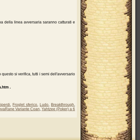
na della linea avversaria saranno catturati e
sto si verifica, tutti i semi dell'avversario
.htm .
iperdi
,
Froglet sferico
,
Ludo
,
Breakthrough
,
ovaRane Variante Coan
,
Yahtzee (Poker) a 6