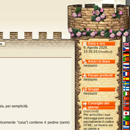
Data e ora
6. Agosto 2026,
15:35:33 (
)
modifica
Amici in linea
nessuno
Forum preferiti
nessuno
Gruppi
nessuno
Consiglio del
la, per semplicità.
giorno
(
nascondi
)
Per arricchire i tuoi
messaggi puoi usare
parzialmente il codice
mplicemente "casa") contiene 4 pedine (semi)
HTML; se invece sei
un utente a