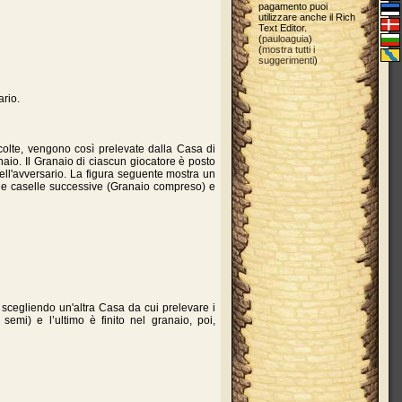
pagamento puoi
utilizzare anche il Rich
Text Editor.
(
pauloaguia
)
(
mostra tutti i
suggerimenti
)
ario.
colte, vengono così prelevate dalla Casa di
aio. Il Granaio di ciascun giocatore è posto
ell'avversario. La figura seguente mostra un
elle caselle successive (Granaio compreso) e
 scegliendo un'altra Casa da cui prelevare i
mi) e l’ultimo è finito nel granaio, poi,