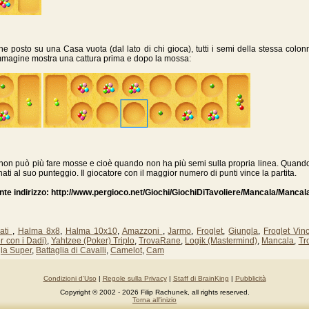
e posto su una Casa vuota (dal lato di chi gioca), tutti i semi della stessa colon
mmmagine mostra una cattura prima e dopo la mossa:
non può più fare mosse e cioè quando non ha più semi sulla propria linea. Quando que
i al suo punteggio. Il giocatore con il maggior numero di punti vince la partita.
te indirizzo: http://www.pergioco.net/Giochi/GiochiDiTavoliere/Mancala/Mancala
mati
,
Halma 8x8
,
Halma 10x10
,
Amazzoni
,
Jarmo
,
Froglet
,
Giungla
,
Froglet Vinc
r con i Dadi)
,
Yahtzee (Poker) Triplo
,
TrovaRane
,
Logik (Mastermind)
,
Mancala
,
Tr
la Super
,
Battaglia di Cavalli
,
Camelot
,
Cam
Condizioni d'Uso
|
Regole sulla Privacy
|
Staff di BrainKing
|
Pubblicità
Copyright © 2002 - 2026 Filip Rachunek, all rights reserved.
Torna all'inizio