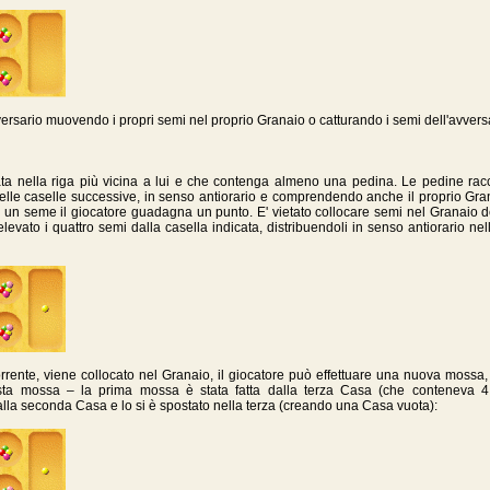
versario muovendo i propri semi nel proprio Granaio o catturando i semi dell'avvers
uata nella riga più vicina a lui e che contenga almeno una pedina. Le pedine rac
nelle caselle successive, in senso antiorario e comprendendo anche il proprio Gran
o un seme il giocatore guadagna un punto. E' vietato collocare semi nel Granaio d
levato i quattro semi dalla casella indicata, distribuendoli in senso antiorario n
rrente, viene collocato nel Granaio, il giocatore può effettuare una nuova mossa,
 mossa – la prima mossa è stata fatta dalla terza Casa (che conteneva 4 se
lla seconda Casa e lo si è spostato nella terza (creando una Casa vuota):