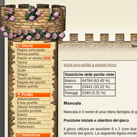
Giochi
No
Pagina principale
Nuova partita
Partite in attesa
324
(
)
Tornei
Inizia una partita a questo gioco
Tornei a squadre
Scale
Stagni
Statistiche delle partite vinte
Tavoli da Poker
bianco
44764 (63.45 %)
Regole dei giochi
Editor partite
nero
23441 (33.22 %)
Pareggi
2340 (3.31 %)
Profilo
Abbonamenti
Mancala
Il mio profilo
Album fotografici
Casella postale
Mancala è il nome di una intera famiglia di 
Eventi
Utenti amici
Posizione iniziale e obiettivo del gioco
Utenti bloccati
Preferenze
Il gioco utilizza un tavoliere 6 x 2 (con d
all'inizio del gioco. La seguente figura mostr
Statistiche