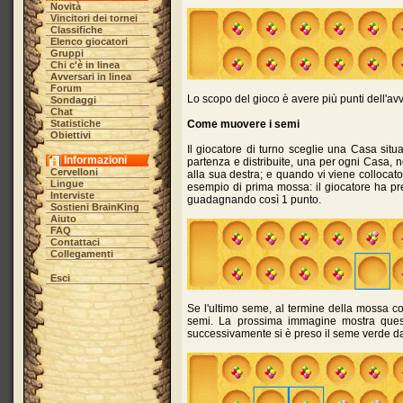
Novità
Vincitori dei tornei
Classifiche
Elenco giocatori
Gruppi
Chi c'è in linea
Avversari in linea
Forum
Lo scopo del gioco è avere più punti dell'av
Sondaggi
Chat
Statistiche
Come muovere i semi
Obiettivi
Il giocatore di turno sceglie una Casa sit
Informazioni
partenza e distribuite, una per ogni Casa, 
Cervelloni
alla sua destra; e quando vi viene collocat
Lingue
esempio di prima mossa: il giocatore ha pre
Interviste
guadagnando così 1 punto.
Sostieni BrainKing
Aiuto
FAQ
Contattaci
Collegamenti
Esci
Se l'ultimo seme, al termine della mossa co
semi. La prossima immagine mostra questa
successivamente si è preso il seme verde da