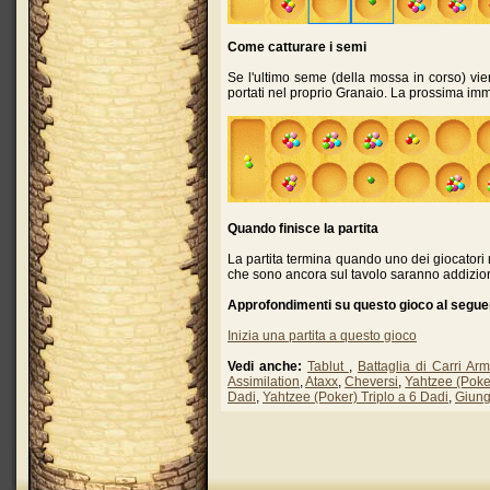
Come catturare i semi
Se l'ultimo seme (della mossa in corso) vien
portati nel proprio Granaio. La prossima i
Quando finisce la partita
La partita termina quando uno dei giocatori 
che sono ancora sul tavolo saranno addizionat
Approfondimenti su questo gioco al seguen
Inizia una partita a questo gioco
Vedi anche:
Tablut
,
Battaglia di Carri Ar
Assimilation
,
Ataxx
,
Cheversi
,
Yahtzee (Poke
Dadi
,
Yahtzee (Poker) Triplo a 6 Dadi
,
Giung