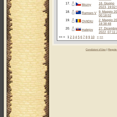
17.
16. Giugno
Mozny
2023, 19:02
18.
9. Maggio 2
Ramses V
00:18:02
19.
2. Maggio 2
OVIIDIU
18:38:48
20.
27. Dicembr
matejov
2022, 07:11:
<< < 1
2
3
4
5
6
7
8
9
10
>
>>
Condizioni d'Uso
|
Regole 