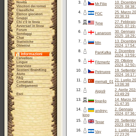
Novità
3.
10. Dicembr
Mr.Filip
Vincitori dei tornei
2025, 08:38
Classifiche
4.
25. Marzo 2
FGC
Elenco giocatori
20:36:33
Gruppi
5.
27. Febbraio
Chi c'è in linea
Tyne
Avversari in linea
2025, 07:19
Forum
6.
30. Gennaio
Lanaroon
Sondaggi
2025, 18:29
Chat
7.
13. Dicembr
Statistiche
fdtn
2024, 17:54
Obiettivi
8.
2. Dicembre
PanKafka
Informazioni
2024, 13:59
Cervelloni
9.
20. Ottobre
Lingue
Fitzmertz
2024, 12:50
Interviste
Sostieni BrainKing
10.
19. Settemb
Petrrupre
Aiuto
2024, 16:17
FAQ
11.
21. Luglio 2
memati_01
Contattaci
13:06:38
Collegamenti
12.
2. Aprile 202
Algis9
Esci
23:49:29
13.
14. Marzo 2
tigar4o
21:47:35
14.
2. Gennaio
andrey-
2024, 07:36
king
15.
20. Settemb
Texar
2023, 09:12
16.
1. Luglio 20
Vay
22:23:26