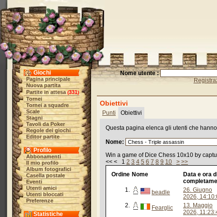
Giochi
Nome utente :
Pagina principale
Registra
Nuova partita
Partite in attesa
331
(
)
Tornei
Obiettivi
Tornei a squadre
Scale
Punti
Obiettivi
Stagni
Tavoli da Poker
Questa pagina elenca gli utenti che hanno ra
Regole dei giochi
Editor partite
Nome:
Profilo
Win a game of Dice Chess 10x10 by capturi
Abbonamenti
<< < 1
2
3
4
5
6
7
8
9
10
>
>>
Il mio profilo
Album fotografici
Ordine
Nome
Data e ora d
Casella postale
completame
Eventi
Utenti amici
1.
26. Giugno
beadle
Utenti bloccati
2026, 14:10
Preferenze
2.
13. Maggio
Fearglic
2026, 11:23:
Statistiche