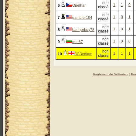
non
1
1
0
6
Quelhar
classé
non
1
0
1
7
gambler104
classé
non
1
0
1
8
badgerboy78
classé
non
1
0
0
9
ann67
classé
non
1
1
1
10
BGBedlam
classé
Réglement de l'utilisateur
|
Pro