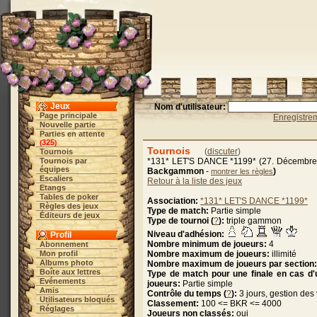
Jeux
Nom d'utilisateur:
Page principale
Enregistre
Nouvelle partie
Parties en attente
325
(
)
Tournois
(
discuter
)
Tournois
Tournois par
*131* LET'S DANCE *1199* (27. Décembre
équipes
Backgammon
-
)
montrer les règles
Escaliers
Retour à la liste des jeux
Etangs
Tables de poker
Association:
*131* LET'S DANCE *1199*
Règles des jeux
Type de match:
Partie simple
Éditeurs de jeux
Type de tournoi (
?
):
triple gammon
Niveau d'adhésion:
Profil
Nombre minimum de joueurs:
4
Abonnement
Mon profil
Nombre maximum de joueurs:
illimité
Albums photo
Nombre maximum de joueurs par section:
Boîte aux lettres
Type de match pour une finale en cas d
Evénements
joueurs:
Partie simple
Amis
Contrôle du temps (
?
):
3 jours, gestion de
Utilisateurs bloqués
Classement:
100 <= BKR <= 4000
Réglages
Joueurs non classés:
oui