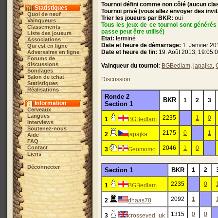
Tournoi défini comme non côté (aucun clas
Statistiques
Tournoi privé (vous allez envoyer des invi
Quoi de neuf
Trier les joueurs par BKR:
oui
Vainqueurs
Tous les jeux de ce tournoi sont générés 
Classements
passe peut être utilisé)
Liste des joueurs
Etat:
terminé
Associations
Date et heure de démarrage:
1. Janvier 20
Qui est en ligne
Date et heure de fin:
19. Août 2013, 19:05:
Adversaires en ligne
Forums de
discussions
Vainqueur du tournoi:
BGBedlam
,
japajka
,
Sondages
Salon de tchat
Discussion
Statistiques
Réalisations
Ronde 2
BKR
1
2
3
Information
Section 1
Cerveaux
Langues
2235
1
0
1
BGBedlam
Interviews
Soutenez-nous
2175
0
1
2
japajka
Aide
FAQ
Contact
2046
1
0
3
Geomomo
Liens
Déconnecter
Section 1
BKR
1
2
2235
0
1
BGBedlam
2092
1
2
dhaas70
1315
0
0
3
crosseyed_uk