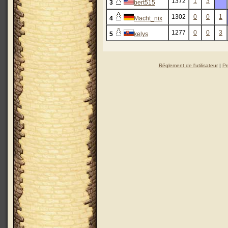
1372
1
3
3
bert515
1302
0
0
1
4
Macht_nix
1277
0
0
3
5
kelys
Réglement de l'utilisateur
|
Pr