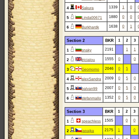
1339
1
0
4
Sakura
1880
0
0
5
Linda00671
1638
0
1
6
Burkhardk
Section 2
BKR
1
2
3
2191
1
1
1
snaky
1555
0
0
2
tricialou
2046
0
5
3
Geomomo
2009
0
5
0
4
alexSandra
2007
0
5
0
5
balvan99
1352
0
5
0
6
stefanmallo
Section 3
BKR
1
2
3
1505
0
0
1
speachless
2175
1
0
2
japajka