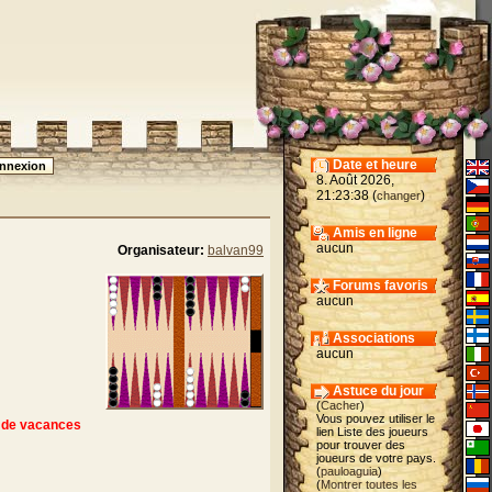
Date et heure
8. Août 2026,
21:23:38 (
)
changer
Amis en ligne
aucun
Organisateur:
balvan99
Forums favoris
aucun
Associations
aucun
Astuce du jour
(
Cacher
)
Vous pouvez utiliser le
 de vacances
lien Liste des joueurs
pour trouver des
joueurs de votre pays.
(
pauloaguia
)
(
Montrer toutes les