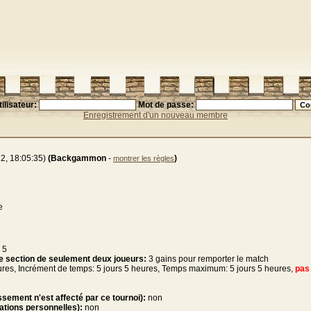
ilisateur:
Mot de passe:
Enregistrement d'un nouveau membre
2, 18:05:35)
(Backgammon
-
)
montrer les règles
e
5
ne section de seulement deux joueurs:
3 gains pour remporter le match
ures, Incrément de temps: 5 jours 5 heures, Temps maximum: 5 jours 5 heures,
pas
sement n'est affecté par ce tournoi):
non
tations personnelles):
non