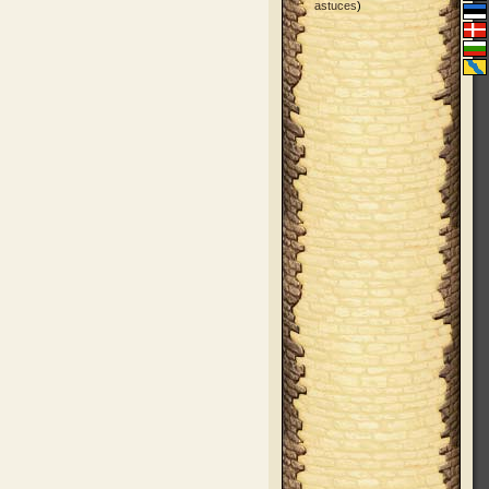
astuces
)