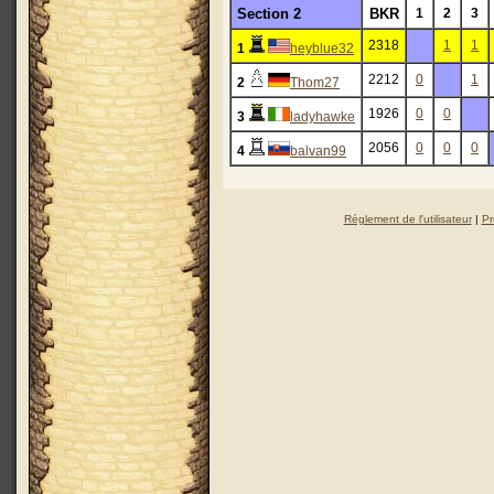
Section 2
BKR
1
2
3
2318
1
1
1
heyblue32
2212
0
1
2
Thom27
1926
0
0
3
ladyhawke
2056
0
0
0
4
balvan99
Réglement de l'utilisateur
|
Pr