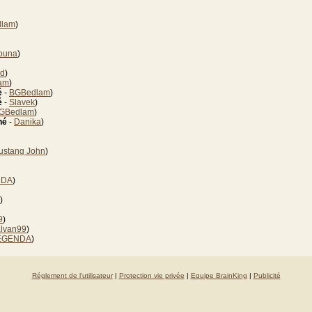
lam
)
ouna
)
ld
)
am
)
é
-
BGBedlam
)
é
-
Slavek
)
GBedlam
)
né
-
Danika
)
ustang John
)
NDA
)
)
9
)
lvan99
)
EGENDA
)
Réglement de l'utilisateur
|
Protection vie privée
|
Equipe BrainKing
|
Publicité