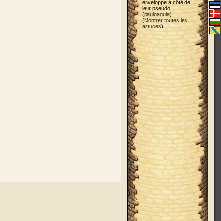
enveloppe à côté de
leur pseudo.
(
pauloaguia
)
(
Montrer toutes les
astuces
)