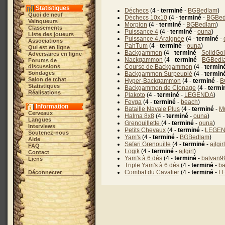
Statistiques
Déchecs
(4 -
terminé
-
BGBedlam
)
Quoi de neuf
Déchecs 10x10
(4 -
terminé
-
BGBed
Vainqueurs
Morpion
(4 -
terminé
-
BGBedlam
)
Classements
Puissance 4
(4 -
terminé
-
ouna
)
Liste des joueurs
Puissance 4 Araignée
(4 -
terminé
-
Associations
PahTum
(4 -
terminé
-
ouna
)
Qui est en ligne
Backgammon
(4 -
terminé
-
SolidGo
Adversaires en ligne
Nackgammon
(4 -
terminé
-
BGBedl
Forums de
discussions
Course de Backgammon
(4 -
termin
Sondages
Backgammon Surpeuplé
(4 -
termin
Salon de tchat
Hyper-Backgammon
(4 -
terminé
-
B
Statistiques
Backgammon de Clonage
(4 -
termi
Réalisations
Plakoto
(4 -
terminé
-
LEGENDA
)
Fevga
(4 -
terminé
-
beach
)
Information
Bataille Navale Plus
(4 -
terminé
-
M
Cerveaux
Halma 8x8
(4 -
terminé
-
ouna
)
Langues
Grenouillette
(4 -
terminé
-
ouna
)
Interviews
Petits Chevaux
(4 -
terminé
-
LEGE
Soutenez-nous
Yam's
(4 -
terminé
-
BGBedlam
)
Aide
Safari Grenouille
(4 -
terminé
-
ajtgirl
FAQ
Logik
(4 -
terminé
-
ajtgirl
)
Contact
Yam's à 6 dés
(4 -
terminé
-
balvan9
Liens
Triple Yam's à 6 dés
(4 -
terminé
-
ba
Combat du Cavalier
(4 -
terminé
-
L
Déconnecter