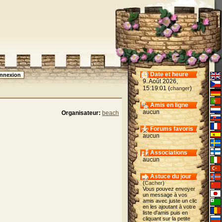
Date et heure
9. Août 2026,
15:19:01 (
)
changer
Amis en ligne
aucun
Organisateur:
beach
Forums favoris
aucun
Associations
aucun
Astuce du jour
(
Cacher
)
Vous pouvez envoyer
un message à vos
amis avec juste un clic
en les ajoutant à votre
liste d'amis puis en
cliquant sur la petite