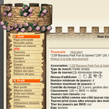
Jeux
Nom d'ut
Page principale
Nouvelle partie
Parties en attente
376
(
)
Tournois
(
discuter
)
Tournois
Tournois par
*139*Banana Park Fun & Games*139* (28. 
équipes
Retour à la liste des tournois
Escaliers
Etangs
Association:
*139*Banana Park Fun & Ga
Tables de poker
Type de match:
Partie simple
Règles des jeux
Type de tournoi (
?
):
élimination directe
Éditeurs de jeux
Niveau d'adhésion:
Nombre minimum de joueurs:
4
Profil
Nombre maximum de joueurs:
4
Abonnement
Mon profil
Contrôle du temps (
?
):
3 jours, gestion de
Albums photo
Classement:
100 <= BKR <= 4000
Boîte aux lettres
Joueurs non classés:
oui
Evénements
Tournoi défini comme non côté (aucun clas
Amis
Tournoi privé (vous allez envoyer des invi
Utilisateurs bloqués
Trier les joueurs par BKR:
oui
Réglages
Etat:
terminé