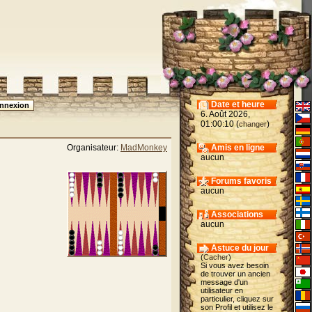
Date et heure
6. Août 2026,
01:00:10 (
)
changer
Organisateur:
MadMonkey
Amis en ligne
aucun
Forums favoris
aucun
Associations
aucun
Astuce du jour
(
Cacher
)
Si vous avez besoin
de trouver un ancien
message d'un
utilisateur en
particulier, cliquez sur
son Profil et utilisez le