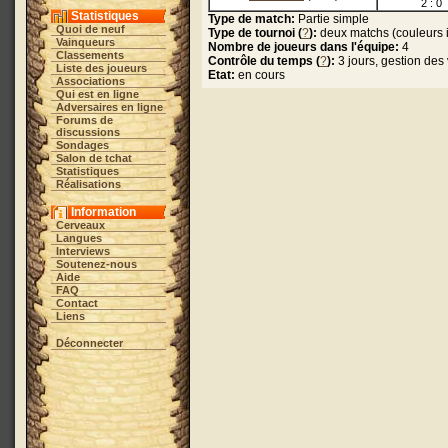
2 : 0
Statistiques
Type de match:
Partie simple
Quoi de neuf
Type de tournoi (
?
):
deux matchs (couleurs 
Vainqueurs
Nombre de joueurs dans l'équipe:
4
Classements
Contrôle du temps (
?
):
3 jours, gestion de
Liste des joueurs
Etat:
en cours
Associations
Qui est en ligne
Adversaires en ligne
Forums de
discussions
Sondages
Salon de tchat
Statistiques
Réalisations
Information
Cerveaux
Langues
Interviews
Soutenez-nous
Aide
FAQ
Contact
Liens
Déconnecter