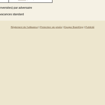
inversées) par adversaire
s vacances standard
Réglement de l'utilisateur
|
Protection vie privée
|
Equipe BrainKing
|
Publicité