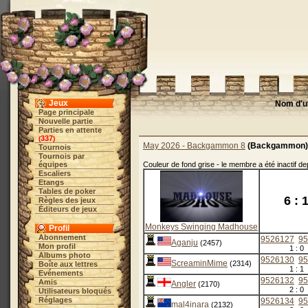
Jeux
Nom d'ut
Page principale
Nouvelle partie
Parties en attente
337
(
)
May 2026 - Backgammon 8
(Backgammon)
Tournois
Tournois par
équipes
Couleur de fond grise - le membre a été inactif d
Escaliers
Etangs
Tables de poker
6 : 
Règles des jeux
Éditeurs de jeux
Monkeys Swinging Madhouse
Profil
Abonnement
9526127
95
Aganju
(2457)
Mon profil
1 : 0
Albums photo
9526130
95
ScreaminMime
(2314)
Boîte aux lettres
1 : 1
Evénements
9526132
95
Amis
Angler
(2170)
2 : 0
Utilisateurs bloqués
Réglages
9526134
95
mal4inara
(2132)