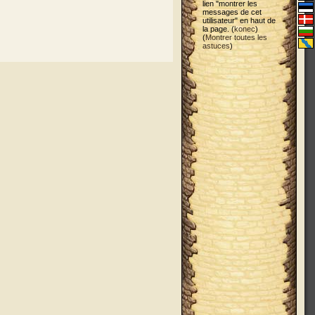
lien "montrer les
messages de cet
utilisateur" en haut de
la page. (
konec
)
(
Montrer toutes les
astuces
)