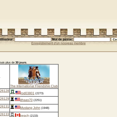
ilisateur:
Mot de passe:
Enregistrement d'un nouveau membre
epuis plus de
30 jours
.
1
The International Friendship Club
26128
rod03801
(2273)
26129
dhaas70
(2251)
26131
Mustang John
(1948)
26133
beach
(2133)