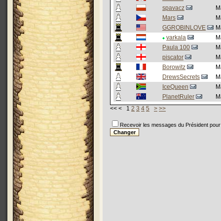
spavacz
M
Mars
M
GGROBINLOVE
M
varkala
M
Paula 100
M
piscator
M
Borowitz
M
DrewsSecrets
M
IceQueen
M
PlanetRuler
M
<< < 1
2
3
4
5
>
>>
Recevoir les messages du Président pour