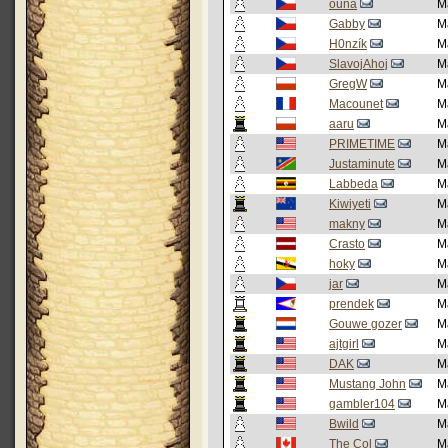
ouna
M
Gabby
M
H0nzík
M
SlavojAhoj
M
GregW
M
Macounet
M
aaru
M
PRIMETIME
M
Justaminute
M
Labbeda
M
Kiwiyeti
M
makny
M
Crasto
M
hoky
M
jar
M
prendek
M
Gouwe gozer
M
ajtgirl
M
DAK
M
Mustang John
M
gambler104
M
Bwild
M
The Col
M