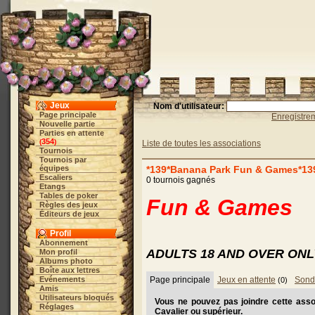
Jeux
Nom d'utilisateur:
Page principale
Enregistre
Nouvelle partie
Parties en attente
354
(
)
Liste de toutes les associations
Tournois
Tournois par
équipes
*139*Banana Park Fun & Games*13
Escaliers
0 tournois gagnés
Etangs
Tables de poker
Fun & Games
Règles des jeux
Éditeurs de jeux
Profil
Abonnement
ADULTS 18 AND OVER ONL
Mon profil
Albums photo
Boîte aux lettres
Evénements
Page principale
Jeux en attente
Sond
(0)
Amis
Utilisateurs bloqués
Vous ne pouvez pas joindre cette ass
Réglages
Cavalier ou supérieur.