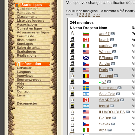
Vous pouvez changer cette situation dépl
Statistiques
Quoi de neuf
Couleur de fond grise - le membre a été inactif
Vainqueurs
<< < 1
2
3
4
5
>
>>
Classements
Liste des joueurs
244 membres
Associations
Niveau
Drapeau
Nom
R
Qui est en ligne
Adversaires en ligne
ann67
P
Forums de
beach
Ad
discussions
Sondages
cardinal
M
Salon de tchat
Statistiques
Watson
M
Réalisations
BElanna
M
Information
Slavka
M
Cerveaux
Doris
M
Langues
Interviews
Beaupol
M
Soutenez-nous
iv2
M
Aide
FAQ
Klinsmann
M
Contact
SolidGold
M
Liens
SMART ALX
M
Déconnecter
tenuki
M
ILUVDOUBLES
M
BigBen
M
Slavek
M
arpa
M