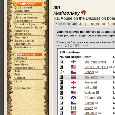
Statistiques
Ian
Quoi de neuf
Vainqueurs
MadMonkey
Classements
Liste des joueurs
p.s. Abuse on the Discussion boar
Associations
Page principale
Jeux en attente
Sond
(0)
Qui est en ligne
Adversaires en ligne
Forums de
Vous ne pouvez pas joindre cette associ
discussions
Vous pouvez changer cette situation dépl
Sondages
Salon de tchat
Couleur de fond grise - le membre a été inactif
Statistiques
<< < 1
2
3
4
5
6
>
>>
Réalisations
259 membres
Information
Niveau
Drapeau
Nom
Cerveaux
Langues
MadMonkey
P
Interviews
Good Luck :)FLR
A
Soutenez-nous
Aide
Fencer
M
FAQ
Mousetrap
M
Contact
Liens
Jason
M
grillyx
M
Déconnecter
Watson
M
BElanna
M
Slavka
M
beach
M
MrDelete
M