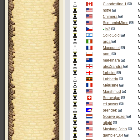
Clandestine 1
M
nstre
M
Chimera
M
ScreaminMime
M
iv2
M
SolidGold
M
arpa
M
Macounet
M
aaru
M
mal4inara
M
alexSandra
M
furbster
M
Labbeda
M
Mélusine
M
Marshmud
M
Seravajan
M
cd power
M
prendek
M
Gouwe gozer
M
ajtgirl
M
Mustang John
M
gambler104
M