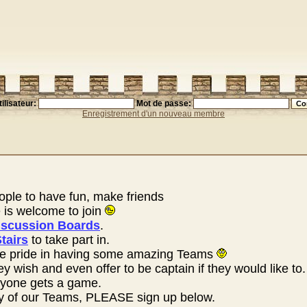
ilisateur:
Mot de passe:
Enregistrement d'un nouveau membre
ople to have fun, make friends
is welcome to join
iscussion Boards
.
tairs
to take part in.
e pride in having some amazing Teams
wish and even offer to be captain if they would like to.
eryone gets a game.
ny of our Teams, PLEASE sign up below.