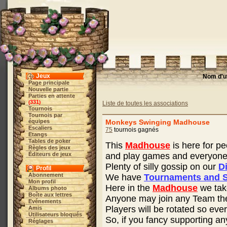
Jeux
Nom d'ut
Page principale
Nouvelle partie
Parties en attente
331
(
)
Liste de toutes les associations
Tournois
Tournois par
équipes
Monkeys Swinging Madhouse
Escaliers
75
tournois gagnés
Etangs
Tables de poker
This
Madhouse
is here for pe
Règles des jeux
Éditeurs de jeux
and play games and everyone 
Plenty of silly gossip on our
D
Profil
Abonnement
We have
Tournaments and S
Mon profil
Here in the
Madhouse
we tak
Albums photo
Boîte aux lettres
Anyone may join any Team they 
Evénements
Players will be rotated so ev
Amis
Utilisateurs bloqués
So, if you fancy supporting a
Réglages