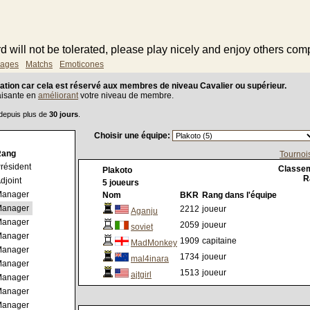
d will not be tolerated, please play nicely and enjoy others co
ages
Matchs
Emoticones
ation car cela est réservé aux membres de niveau Cavalier ou supérieur.
aisante en
améliorant
votre niveau de membre.
 depuis plus de
30 jours
.
Choisir une équipe:
Rang
Tournoi
résident
Classe
Plakoto
R
djoint
5 joueurs
anager
Nom
BKR
Rang dans l'équipe
anager
2212
joueur
Aganju
anager
2059
joueur
soviet
anager
1909
capitaine
MadMonkey
anager
1734
joueur
mal4inara
anager
1513
joueur
ajtgirl
anager
anager
anager