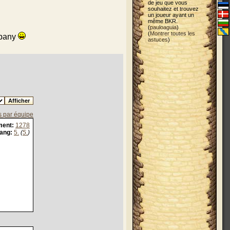
de jeu que vous
souhaitez et trouvez
un joueur ayant un
même BKR.
(
pauloaguia
)
(
Montrer toutes les
mpany
astuces
)
s par équipe
ment:
1278
ang:
5.
(
5.
)