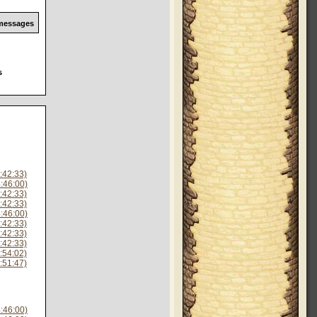
 messages
s
:42:33)
:46:00)
:42:33)
:42:33)
:46:00)
:42:33)
:42:33)
:42:33)
:54:02)
:51:47)
:46:00)