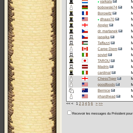
varkala
M
bobowski74
M
Borowitz
M
dhaas70
M
Angler
M
dr. martanek
M
japajka
M
Taffazzi
M
Carpe Diem
M
soviet
M
TAROU
M
Madris
M
cardinal
ChessTiger
goodfoods
Bernice
jrhardhead
<< < 1
2
3
4
5
6
>
>>
Recevoir les messages du Président pour