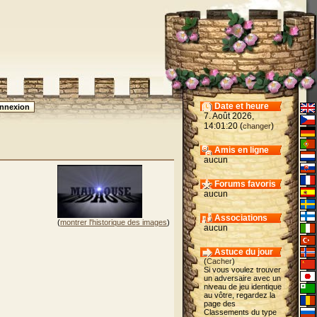
Date et heure
7. Août 2026,
14:01:20 (
)
changer
Amis en ligne
aucun
Forums favoris
aucun
Associations
(
montrer l'historique des images
)
aucun
Astuce du jour
(
Cacher
)
Si vous voulez trouver
un adversaire avec un
niveau de jeu identique
au vôtre, regardez la
page des
Classements du type