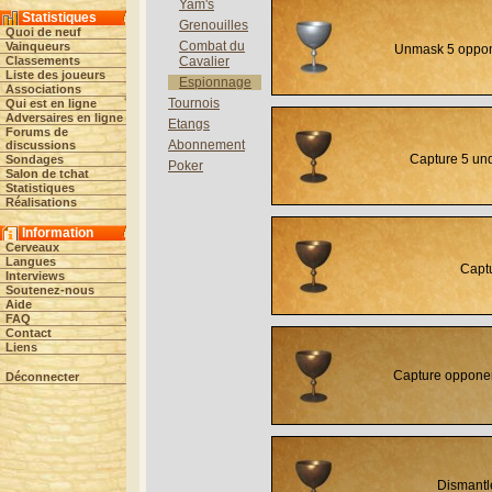
Yam's
Statistiques
Grenouilles
Quoi de neuf
Combat du
Vainqueurs
Unmask 5 oppone
Classements
Cavalier
Liste des joueurs
Espionnage
Associations
Tournois
Qui est en ligne
Adversaires en ligne
Etangs
Forums de
Abonnement
discussions
Capture 5 und
Sondages
Poker
Salon de tchat
Statistiques
Réalisations
Information
Cerveaux
Langues
Capt
Interviews
Soutenez-nous
Aide
FAQ
Contact
Liens
Capture opponent
Déconnecter
Dismantl