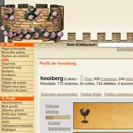
Jeux
Nom d'utilisateur:
Page principale
Enregist
Nouvelle partie
Parties en attente
314
(
)
Profil de hooiberg
Tournois
Tournois par
équipes
Escaliers
hooiberg
Etangs
(Lukas) -
Pion
, 900
Cerveaux
, 240
poin
Tables de poker
Résultats: 775 victoires, 34 nulles, 724 défaites, 0 tourno
Règles des jeux
Éditeurs de jeux
Données personnelles
Parties finies
Parties commenc
Profil
Abonnement
Résumé
Mon profil
Albums photo
Général
Boîte aux lettres
Jeux
Evénements
Amis
Echecs
Utilisateurs bloqués
Backgammon
Réglages