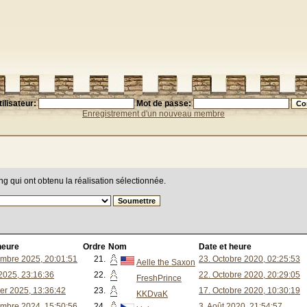
ilisateur:
Mot de passe:
Enregistrement d'un nouveau membre
ing qui ont obtenu la réalisation sélectionnée.
heure
Ordre
Nom
Date et heure
mbre 2025, 20:01:51
21.
23. Octobre 2020, 02:25:53
Aelle the Saxon
 2025, 23:16:36
22.
22. Octobre 2020, 20:29:05
FreshPrince
ier 2025, 13:36:42
23.
17. Octobre 2020, 10:30:19
KKDvaK
mbre 2024, 15:50:56
24.
3. Août 2020, 21:54:57