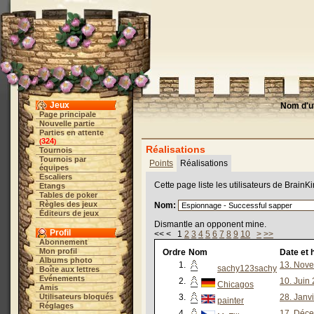
Jeux
Nom d'ut
Page principale
Nouvelle partie
Parties en attente
324
(
)
Réalisations
Tournois
Tournois par
Points
Réalisations
équipes
Escaliers
Cette page liste les utilisateurs de BrainK
Etangs
Tables de poker
Règles des jeux
Nom:
Éditeurs de jeux
Dismantle an opponent mine.
Profil
<< < 1
2
3
4
5
6
7
8
9
10
>
>>
Abonnement
Mon profil
Ordre
Nom
Date et 
Albums photo
1.
13. Nove
sachy123sachy
Boîte aux lettres
Evénements
2.
10. Juin
Chicagos
Amis
Utilisateurs bloqués
3.
28. Janv
painter
Réglages
4.
17. Déce