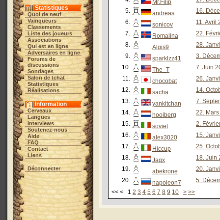
Mr.Filip
Statistiques
5.
16. Déce
andreas
Quoi de neuf
Vainqueurs
6.
11. Avril
sonicov
Classements
7.
22. Févr
Liste des joueurs
Romalina
Associations
8.
28. Janv
Qui est en ligne
Algis9
Adversaires en ligne
9.
3. Décem
sparklzz41
Forums de
discussions
10.
7. Juin 
The_T
Sondages
Salon de tchat
11.
26. Janv
chocobat
Statistiques
12.
14. Octo
Réalisations
sacha
13.
7. Septe
yankitchan
Information
Cerveaux
14.
22. Mars
hooiberg
Langues
Interviews
15.
2. Févrie
soviet
Soutenez-nous
16.
15. Janv
Aide
alex3020
FAQ
17.
25. Octo
Hiccup
Contact
Liens
18.
18. Juin
Jaqx
Déconnecter
19.
20. Janv
abekrone
20.
5. Décem
napoleon7
<< < 1
2
3
4
5
6
7
8
9
10
>
>>