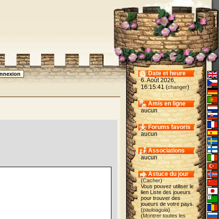
Date et heure
6. Août 2026,
16:15:41 (
)
changer
Amis en ligne
aucun
Forums favoris
aucun
Associations
aucun
Astuce du jour
(
Cacher
)
Vous pouvez utiliser le
lien Liste des joueurs
pour trouver des
joueurs de votre pays.
(
pauloaguia
)
(
Montrer toutes les