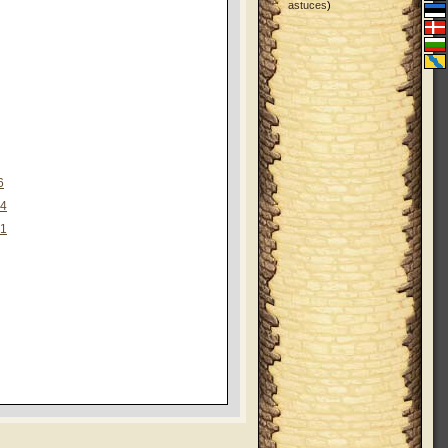
astuces
)
6
24
41