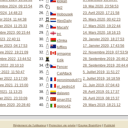
klokan
mbre 2024, 09:15:54
25.
19. Mai 2020, 23:58:53
tbl2
 2024, 14:48:23
26.
23. Avril 2020, 17:21:58
Hobousek
ier 2024, 11:44:38
27.
25. Mars 2020, 00:42:23
AlexDaily
ier 2024, 11:25:33
28.
17. Mars 2020, 19:22:44
MacaIV
bre 2023, 00:15:44
29.
14. Mars 2020, 18:16:15
tnt.
2023, 22:40:11
30.
29. Janvier 2020, 18:27:53
x3mka
ier 2023, 04:17:53
31.
17. Janvier 2020, 17:43:56
tufflips
bre 2022, 19:21:09
32.
22. Novembre 2019, 07:53:5
grmagne
mbre 2022, 13:44:52
33.
28. Septembre 2019, 20:46:
Edík
 2022, 20:10:10
34.
28. Septembre 2019, 20:44:
Fencer
r 2022, 11:50:47
35.
5. Juillet 2019, 11:51:27
CatAttack
ier 2022, 13:17:09
36.
2. Juillet 2019, 16:18:59
geronimodu973
bre 2021, 21:15:00
37.
21. Juin 2019, 07:04:43
el_pedro14
 2021, 11:13:25
38.
28. Avril 2019, 01:17:37
dalaven
ier 2021, 23:33:09
39.
26. Avril 2019, 08:15:37
sinan352
bre 2020, 20:28:40
40.
29. Mars 2019, 18:21:12
gigino42
Réglement de l'utilisateur
|
Protection vie privée
|
Equipe BrainKing
|
Publicité