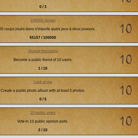
0 / 3
100000 moves
0 coups joués dans n'importe quels jeux à deux joueurs.
55157 / 100000
Shared friendship
Become a public friend of 10 users.
1 / 10
Look at me
Create a public photo album with at least 5 photos.
0 / 5
10 public votes
Vote in 10 public opinion polls.
2 / 10