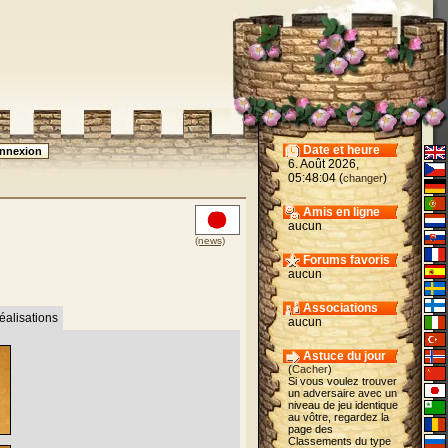
Date et heure
6. Août 2026,
05:48:04 (
)
changer
Amis en ligne
aucun
(news)
Forums favoris
aucun
Associations
éalisations
aucun
Astuce du jour
(
Cacher
)
Si vous voulez trouver
un adversaire avec un
niveau de jeu identique
au vôtre, regardez la
page des
Classements du type