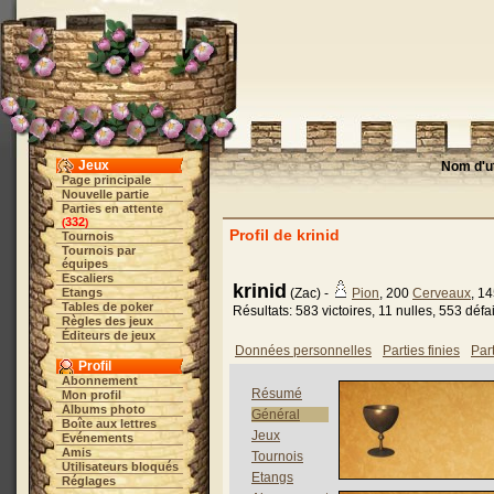
Jeux
Nom d'ut
Page principale
Nouvelle partie
Parties en attente
332
(
)
Profil de krinid
Tournois
Tournois par
équipes
Escaliers
krinid
Etangs
(Zac) -
Pion
, 200
Cerveaux
, 1
Tables de poker
Résultats: 583 victoires, 11 nulles, 553 défa
Règles des jeux
Éditeurs de jeux
Données personnelles
Parties finies
Par
Profil
Abonnement
Résumé
Mon profil
Albums photo
Général
Boîte aux lettres
Jeux
Evénements
Amis
Tournois
Utilisateurs bloqués
Etangs
Réglages