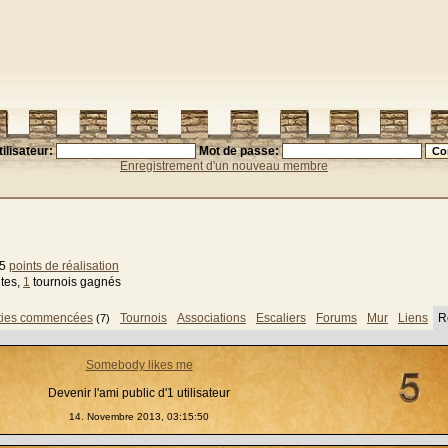
ilisateur:
Mot de passe:
Enregistrement d'un nouveau membre
45
points de réalisation
ites,
1
tournois gagnés
ties commencées
Tournois
Associations
Escaliers
Forums
Mur
Liens
R
(7)
Somebody likes me
Devenir l'ami public d'1 utilisateur
14. Novembre 2013, 03:15:50