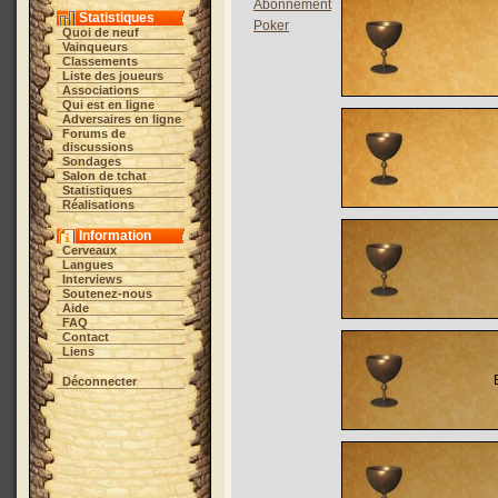
Abonnement
Statistiques
Poker
Quoi de neuf
Vainqueurs
Classements
Liste des joueurs
Associations
Qui est en ligne
Adversaires en ligne
Forums de
discussions
Sondages
Salon de tchat
Statistiques
Réalisations
Information
Cerveaux
Langues
Interviews
Soutenez-nous
Aide
FAQ
Contact
Liens
Déconnecter