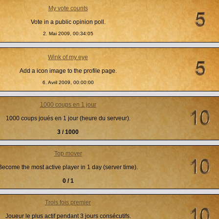
My vote counts
Vote in a public opinion poll.
2. Mai 2009, 00:34:05
Wink of my eye
Add a icon image to the profile page.
6. Avril 2009, 00:00:00
1000 coups en 1 jour
1000 coups joués en 1 jour (heure du serveur).
3 / 1000
Top mover
Become the most active player in 1 day (server time).
0 / 1
Trois fois premier
Joueur le plus actif pendant 3 jours consécutifs.