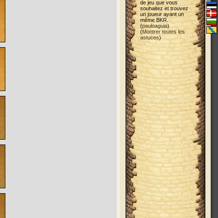
de jeu que vous
souhaitez et trouvez
un joueur ayant un
même BKR.
(
pauloaguia
)
(
Montrer toutes les
astuces
)