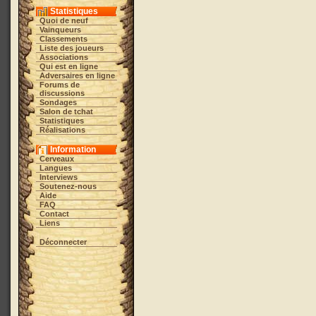
Statistiques
Quoi de neuf
Vainqueurs
Classements
Liste des joueurs
Associations
Qui est en ligne
Adversaires en ligne
Forums de
discussions
Sondages
Salon de tchat
Statistiques
Réalisations
Information
Cerveaux
Langues
Interviews
Soutenez-nous
Aide
FAQ
Contact
Liens
Déconnecter