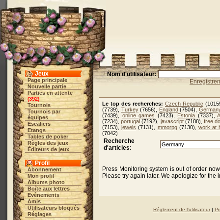
Jeux
Nom d'utilisateur:
Page principale
Enregistre
Nouvelle partie
Parties en attente
392
(
)
Le top des recherches:
Czech Republic
(1015
Tournois
(7739),
Turkey
(7656),
England
(7504),
German
Tournois par
(7439),
online games
(7423),
Estonia
(7337),
A
équipes
(7234),
portugal
(7192),
javascript
(7188),
free d
Escaliers
(7153),
jewels
(7131),
mmorpg
(7130),
work at
Etangs
(7042)
Tables de poker
Recherche
Règles des jeux
d'articles
:
Éditeurs de jeux
Profil
Press Monitoring system is out of order no
Abonnement
Please try again later. We apologize for the
Mon profil
Albums photo
Boîte aux lettres
Evénements
Amis
Utilisateurs bloqués
Réglement de l'utilisateur
|
Pr
Réglages