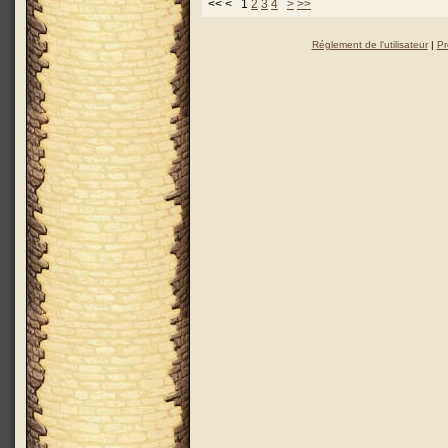
<< < 1
2
3
4
>
>>
Réglement de l'utilisateur
|
Pr