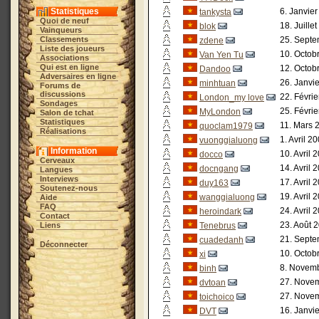
Statistiques
6. Janvie
tankysta
Quoi de neuf
18. Juille
blok
Vainqueurs
Classements
25. Septe
zdene
Liste des joueurs
10. Octob
Van Yen Tu
Associations
Qui est en ligne
12. Octob
Dandoo
Adversaires en ligne
26. Janvi
minhtuan
Forums de
discussions
22. Févrie
London_my love
Sondages
25. Févrie
MyLondon
Salon de tchat
Statistiques
11. Mars 
quoclam1979
Réalisations
1. Avril 2
vuonggialuong
Information
10. Avril 
docco
Cerveaux
14. Avril 
docngang
Langues
Interviews
17. Avril 
duy163
Soutenez-nous
19. Avril 
wanggialuong
Aide
FAQ
24. Avril 
heroindark
Contact
23. Août 
Liens
Tenebrus
21. Septe
cuadedanh
Déconnecter
10. Octob
xi
8. Novemb
binh
27. Novem
dvtoan
27. Novem
toichoico
16. Janvi
DVT