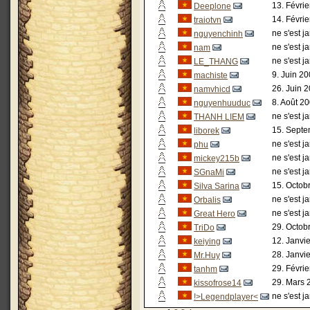
13. Févrie
Deeplone
14. Févrie
traiotvn
ne s'est j
nguyenchinh
ne s'est j
nam
ne s'est j
LE_THANG
9. Juin 20
machiste
26. Juin 2
namvhicd
8. Août 20
nguyenhuuduc
ne s'est j
THANH LIEM
15. Septe
liborek
ne s'est j
phu
ne s'est j
mickey215b
ne s'est j
SGnaMi
15. Octob
Silva Sarina
ne s'est j
Orbalis
ne s'est j
Great Hero
29. Octob
TriDo
12. Janvi
keiying
28. Janvi
Mr.Huy
29. Févrie
tanhm
29. Mars 
kissofrose14
ne s'est j
!>Legendplayer<