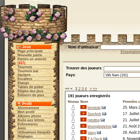
Jeux
Nom d'utilisateur:
Page principale
Enregistre
Nouvelle partie
Parties en attente
317
(
)
Tournois
Trouver des joueurs
:
Tournois par
équipes
Pays
:
Escaliers
Etangs
Tables de poker
<< < 1
2
3
4
>
>>
Règles des jeux
Éditeurs de jeux
191 joueurs enregistrés
Niveau
Nom
Première 
Profil
25. Mars 
txindoki
Abonnement
Mon profil
17. Juille
SonAnh
Albums photo
21. Juille
Boîte aux lettres
rgbdbg
Evénements
21. Août 
khongbietchoi
Amis
Utilisateurs bloqués
26. Août 
Vany
Réglages
6. Novemb
T A Deck