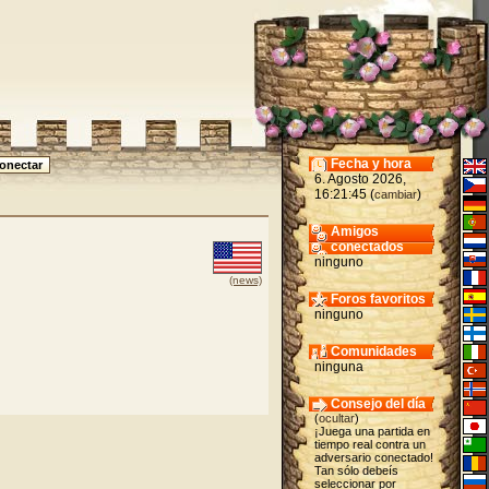
Fecha y hora
6. Agosto 2026,
16:21:45 (
)
cambiar
Amigos
conectados
ninguno
(news)
Foros favoritos
ninguno
Comunidades
ninguna
Consejo del día
(
ocultar
)
¡Juega una partida en
tiempo real contra un
adversario conectado!
Tan sólo debeís
seleccionar por