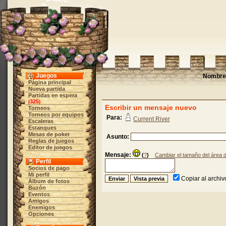
Juegos
Nombre 
Página principal
Nueva partida
Partidas en espera
325
(
)
Escribir un mensaje nuevo
Torneos
Torneos por equipos
Para:
Current River
Escaleras
Estanques
Mesas de poker
Asunto:
Reglas de juegos
Editor de juegos
Mensaje:
(
?
)
Cambiar el tamaño del área 
Perfil
Socios de pago
Mi perfil
Copiar al archi
Álbum de fotos
Buzón
Eventos
Amigos
Enemigos
Opciones