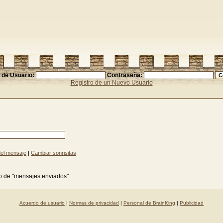
de Usuario:
Contraseña:
Registro de un Nuevo Usuario
del mensaje
|
Cambiar sonrisitas
vo de "mensajes enviados"
Acuerdo de usuario
|
Normas de privacidad
|
Personal de BrainKing
|
Publicidad