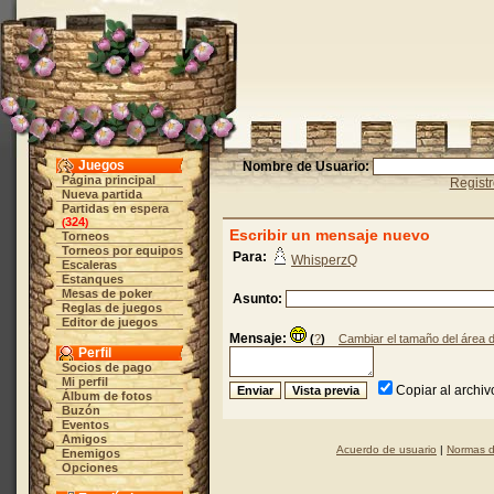
Juegos
Nombre de Usuario:
Página principal
Regist
Nueva partida
Partidas en espera
324
(
)
Escribir un mensaje nuevo
Torneos
Torneos por equipos
Para:
WhisperzQ
Escaleras
Estanques
Mesas de poker
Asunto:
Reglas de juegos
Editor de juegos
Mensaje:
(
?
)
Cambiar el tamaño del área 
Perfil
Socios de pago
Mi perfil
Copiar al archi
Álbum de fotos
Buzón
Eventos
Amigos
Acuerdo de usuario
|
Normas d
Enemigos
Opciones