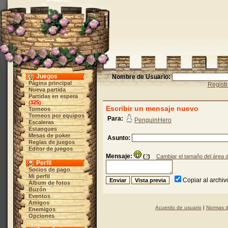
Juegos
Nombre de Usuario:
Página principal
Regist
Nueva partida
Partidas en espera
325
(
)
Escribir un mensaje nuevo
Torneos
Torneos por equipos
Para:
PenguinHero
Escaleras
Estanques
Mesas de poker
Asunto:
Reglas de juegos
Editor de juegos
Mensaje:
(
?
)
Cambiar el tamaño del área 
Perfil
Socios de pago
Mi perfil
Copiar al archi
Álbum de fotos
Buzón
Eventos
Amigos
Acuerdo de usuario
|
Normas d
Enemigos
Opciones