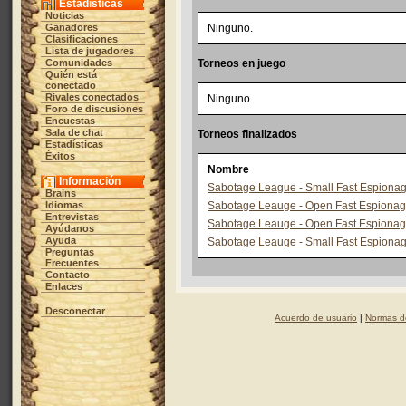
Estadísticas
Noticias
Ganadores
Ninguno.
Clasificaciones
Lista de jugadores
Comunidades
Torneos en juego
Quién está
conectado
Rivales conectados
Ninguno.
Foro de discusiones
Encuestas
Sala de chat
Torneos finalizados
Estadísticas
Éxitos
Nombre
Información
Sabotage League - Small Fast Espionag
Brains
Idiomas
Sabotage Leauge - Open Fast Espionage
Entrevistas
Sabotage Leauge - Open Fast Espionag
Ayúdanos
Ayuda
Sabotage Leauge - Small Fast Espionag
Preguntas
Frecuentes
Contacto
Enlaces
Desconectar
Acuerdo de usuario
|
Normas de