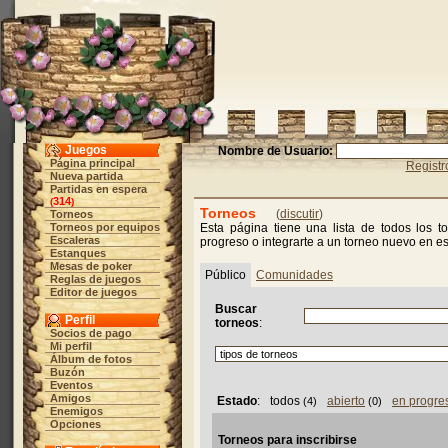
Juegos
Nombre de Usuario:
Página principal
Registr
Nueva partida
Partidas en espera
314
(
)
Torneos
(
discutir
)
Torneos
Torneos por equipos
Esta página tiene una lista de todos los t
Escaleras
progreso o integrarte a un torneo nuevo en e
Estanques
Mesas de poker
Público
Comunidades
Reglas de juegos
Editor de juegos
Buscar
Perfil
torneos
:
Socios de pago
Mi perfil
Álbum de fotos
Buzón
Eventos
Amigos
Estado
:
todos
abierto
en progre
(4)
(0)
Enemigos
Opciones
Torneos para inscribirse