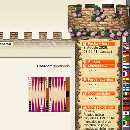
Fecha y hora
8. Agosto 2026,
03:52:41 (
)
cambiar
Amigos
conectados
Creador:
goodfoods
ninguno
Foros favoritos
ninguno
Comunidades
ninguna
Consejo del día
(
ocultar
)
Puedes utilizar
etiquetas HTML en tus
mensajes o, si eres
miembro de pago,
puedes también hacer