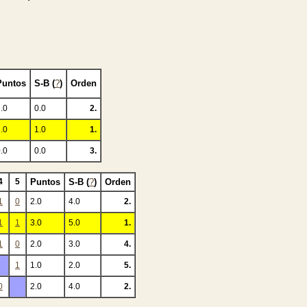
Puntos
S-B (
?
)
Orden
.0
0.0
2.
.0
1.0
1.
.0
0.0
3.
4
5
Puntos
S-B (
?
)
Orden
1
0
2.0
4.0
2.
1
1
3.0
5.0
1.
1
0
2.0
3.0
4.
1
1.0
2.0
5.
0
2.0
4.0
2.