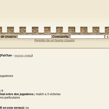
de Usuario:
Contraseña:
Registro de un Nuevo Usuario
(PahTum
-
)
mostrar reglas
 jugadores
:
8
inal entre dos jugadores.:
match a 3 victorias
vos particulares
KR en este torneo):
no