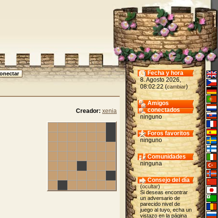
Fecha y hora
8. Agosto 2026,
08:02:22 (
)
cambiar
Amigos
conectados
Creador:
xenia
ninguno
Foros favoritos
ninguno
Comunidades
ninguna
Consejo del día
(
ocultar
)
Si deseas encontrar
un adversario de
parecido nivel de
juego al tuyo, echa un
vistazo en la página