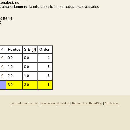
sonales):
no
da aleatoriamente:
la misma posición con todos los adversarios
9:56:14
02
4
Puntos
S-B (
?
)
Orden
0
0.0
0.0
4.
0
1.0
0.0
3.
0
2.0
1.0
2.
3.0
3.0
1.
Acuerdo de usuario
|
Normas de privacidad
|
Personal de BrainKing
|
Publicidad