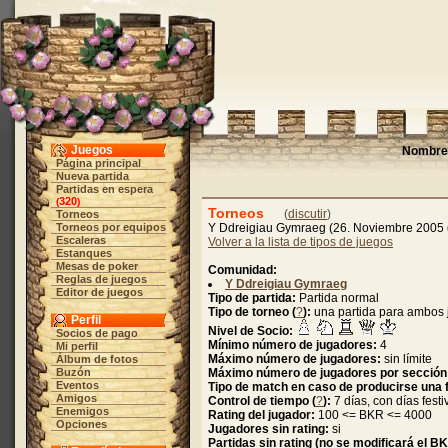
Juegos
Nombre 
Página principal
Nueva partida
Partidas en espera
320
(
)
Torneos
(
discutir
)
Torneos
Torneos por equipos
Y Ddreigiau Gymraeg (26. Noviembre 2005
Escaleras
Volver a la lista de tipos de juegos
Estanques
Mesas de poker
Comunidad:
Reglas de juegos
Y Ddreigiau Gymraeg
Editor de juegos
Tipo de partida:
Partida normal
Tipo de torneo (
?
):
una partida para ambos
Perfil
Nivel de Socio:
Socios de pago
Mínimo número de jugadores:
4
Mi perfil
Máximo número de jugadores:
sin límite
Álbum de fotos
Buzón
Máximo número de jugadores por sección
Eventos
Tipo de match en caso de producirse una f
Amigos
Control de tiempo (
?
):
7 días, con días festi
Enemigos
Rating del jugador:
100 <= BKR <= 4000
Opciones
Jugadores sin rating:
si
Partidas sin rating (no se modificará el B