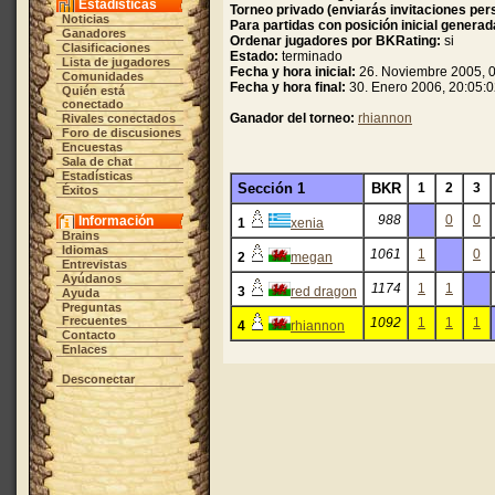
Estadísticas
Torneo privado (enviarás invitaciones per
Noticias
Para partidas con posición inicial genera
Ganadores
Ordenar jugadores por BKRating:
si
Clasificaciones
Estado:
terminado
Lista de jugadores
Fecha y hora inicial:
26. Noviembre 2005, 0
Comunidades
Fecha y hora final:
30. Enero 2006, 20:05:
Quién está
conectado
Ganador del torneo:
rhiannon
Rivales conectados
Foro de discusiones
Encuestas
Sala de chat
Estadísticas
Sección 1
BKR
1
2
3
Éxitos
988
0
0
Información
1
xenia
Brains
Idiomas
1061
1
0
2
megan
Entrevistas
Ayúdanos
1174
1
1
3
red dragon
Ayuda
Preguntas
Frecuentes
1092
1
1
1
4
rhiannon
Contacto
Enlaces
Desconectar