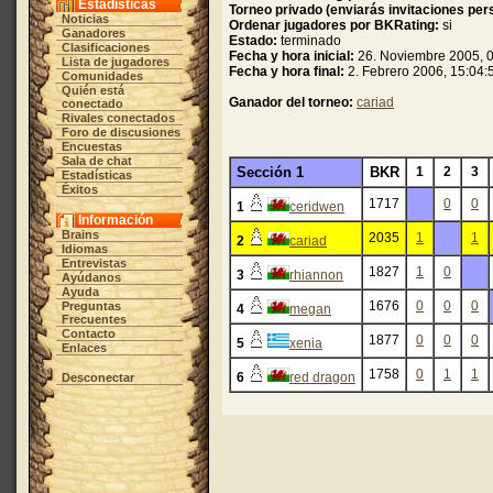
Estadísticas
Torneo privado (enviarás invitaciones per
Noticias
Ordenar jugadores por BKRating:
si
Ganadores
Estado:
terminado
Clasificaciones
Fecha y hora inicial:
26. Noviembre 2005, 0
Lista de jugadores
Fecha y hora final:
2. Febrero 2006, 15:04:
Comunidades
Quién está
Ganador del torneo:
cariad
conectado
Rivales conectados
Foro de discusiones
Encuestas
Sala de chat
Sección 1
BKR
1
2
3
Estadísticas
Éxitos
1717
0
0
1
ceridwen
Información
Brains
2035
1
1
2
cariad
Idiomas
Entrevistas
1827
1
0
3
rhiannon
Ayúdanos
Ayuda
1676
0
0
0
Preguntas
4
megan
Frecuentes
Contacto
1877
0
0
0
5
xenia
Enlaces
1758
0
1
1
6
red dragon
Desconectar