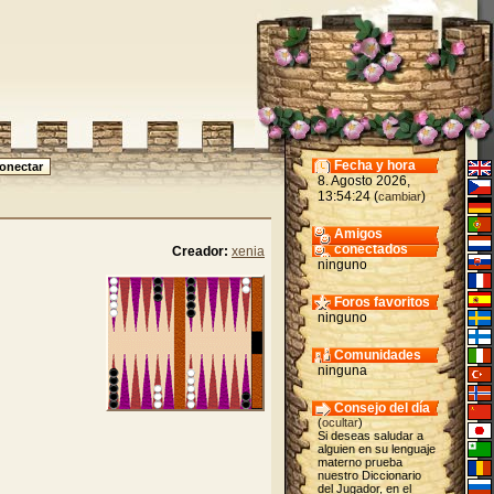
Fecha y hora
8. Agosto 2026,
13:54:24 (
)
cambiar
Amigos
conectados
Creador:
xenia
ninguno
Foros favoritos
ninguno
Comunidades
ninguna
Consejo del día
(
ocultar
)
Si deseas saludar a
alguien en su lenguaje
materno prueba
nuestro Diccionario
del Jugador, en el