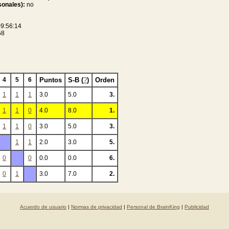
sonales):
no
9:56:14
58
4
5
6
Puntos
S-B (
?
)
Orden
1
1
1
3.0
5.0
3.
1
1
0
4.0
8.0
1.
1
1
0
3.0
5.0
3.
1
1
2.0
3.0
5.
0
0
0.0
0.0
6.
0
1
3.0
7.0
2.
Acuerdo de usuario
|
Normas de privacidad
|
Personal de BrainKing
|
Publicidad