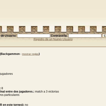
de Usuario:
Contraseña:
Registro de un Nuevo Usuario
(Backgammon
-
)
mostrar reglas
 jugadores
:
8
inal entre dos jugadores.:
match a 3 victorias
vos particulares
KR en este torneo):
no