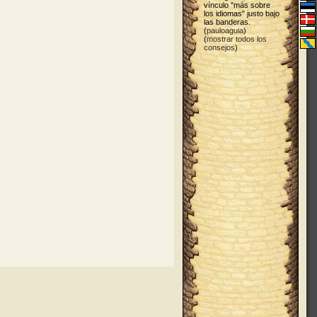
vínculo "más sobre
los idiomas" justo bajo
las banderas.
(
pauloaguia
)
(
mostrar todos los
consejos
)