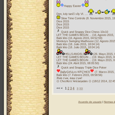
Happy Easter
Den, kdy tančí víly VI. ....
Slow Time Controls (8. Noviembre 2015, 19
Dice 2015
Dice 2015
Dice 2015
Quick and Snappy Dice Chess 10x10
LET THE GAMES BEGIN ... (16. Agosto 2015, 
Babí léto (16. Agosto 2015, 04:52:59)
Monkeys Swinging Madhouse (12. Agosto 2015
Babí léto (18. Julio 2015, 18:04:14)
Babí léto (18. Julio 2015, 18:04:14)
H€LLS ANG€LS
(26. Mayo 2015, 
LET THE GAMES BEGIN ... (19. Mayo 2015, 0
LET THE GAMES BEGIN ... (19. Mayo 2015, 0
Babí léto (24. Abril 2015, 08:05:50)
Quick and Snappy Triple Dice Poker
βaβyĢіґŁŁєs КIŦÇΉЄŊ
(7. Marzo 2015,
Babí léto (7. Febrero 2015, 09:58:56)
Жив съм, ваш съм!
۞ CħεcҜεrs' Aғίcίaηadøs ۞ (18/12 2014, 22:4
<< < 1
2
3
4
>
>>
Acuerdo de usuario
|
Normas d