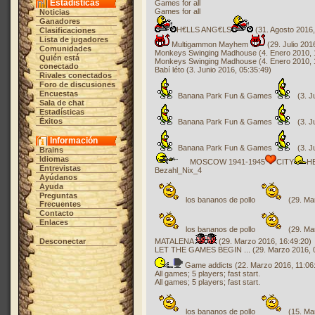
Estadísticas
Games for all
Games for all
Noticias
Ganadores
H€LLS ANG€LS
(31. Agosto 2016,
Clasificaciones
Lista de jugadores
Multigammon Mayhem
(29. Julio 201
Comunidades
Monkeys Swinging Madhouse (4. Enero 2010, 
Quién está
Monkeys Swinging Madhouse (4. Enero 2010, 
conectado
Babí léto (3. Junio 2016, 05:35:49)
Rivales conectados
Foro de discusiones
Encuestas
Banana Park Fun & Games
(3. J
Sala de chat
Estadísticas
Éxitos
Banana Park Fun & Games
(3. J
Información
Banana Park Fun & Games
(3. J
Brains
Idiomas
MOSCOW 1941-1945
CITY
H
Entrevistas
Bezahl_Nix_4
Ayúdanos
Ayuda
Preguntas
los bananos de pollo
(29. Ma
Frecuentes
Contacto
Enlaces
los bananos de pollo
(29. Ma
Desconectar
MATALENA
(29. Marzo 2016, 16:49:20)
LET THE GAMES BEGIN ... (29. Marzo 2016, 0
Game addicts (22. Marzo 2016, 11:06
All games; 5 players; fast start.
All games; 5 players; fast start.
los bananos de pollo
(15. Ma