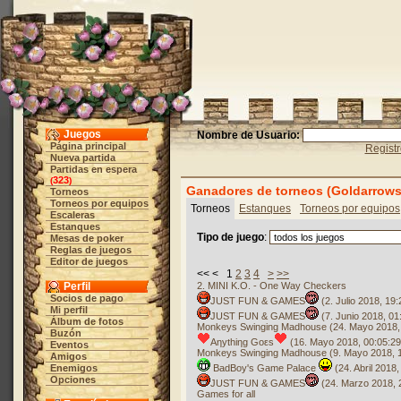
Juegos
Nombre de Usuario:
Página principal
Regist
Nueva partida
Partidas en espera
323
(
)
Ganadores de torneos (Goldarrows
Torneos
Torneos por equipos
Torneos
Estanques
Torneos por equipos
Escaleras
Estanques
Tipo de juego
:
Mesas de poker
Reglas de juegos
Editor de juegos
<< < 1
2
3
4
>
>>
Perfil
2. MINI K.O. - One Way Checkers
Socios de pago
JUST FUN & GAMES
(2. Julio 2018, 19:
Mi perfil
JUST FUN & GAMES
(7. Junio 2018, 01
Álbum de fotos
Monkeys Swinging Madhouse (24. Mayo 2018, 
Buzón
Aηythiηg Goεs
(16. Mayo 2018, 00:05:29
Eventos
Monkeys Swinging Madhouse (9. Mayo 2018, 1
Amigos
Enemigos
BadBoy's Game Palace
(24. Abril 2018,
Opciones
JUST FUN & GAMES
(24. Marzo 2018, 
Games for all