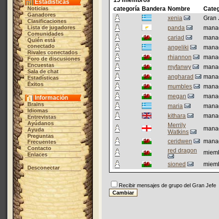
15 miembros
Estadísticas
Noticias
categoría
Bandera
Nombre
Categ
Ganadores
xenia
Gran 
Clasificaciones
Lista de jugadores
panda
mana
Comunidades
cariad
mana
Quién está
conectado
angeliki
mana
Rivales conectados
rhiannon
mana
Foro de discusiones
Encuestas
myfanwy
mana
Sala de chat
angharad
mana
Estadísticas
Éxitos
mumbles
mana
megan
mana
Información
Brains
maria
mana
Idiomas
kithara
mana
Entrevistas
Ayúdanos
Merrily
mana
Ayuda
Watkins
Preguntas
ceridwen
mana
Frecuentes
Contacto
red dragon
miem
Enlaces
sioned
miem
Desconectar
Recibir mensajes de grupo del Gran Jefe