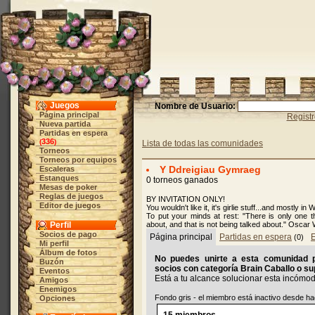
Juegos
Nombre de Usuario:
Página principal
Regist
Nueva partida
Partidas en espera
336
(
)
Lista de todas las comunidades
Torneos
Torneos por equipos
Y Ddreigiau Gymraeg
Escaleras
Estanques
0 torneos ganados
Mesas de poker
Reglas de juegos
BY INVITATION ONLY!
Editor de juegos
You wouldn't like it, it's girlie stuff...and mostly in 
To put your minds at rest: "There is only one t
Perfil
about, and that is not being talked about." Oscar 
Socios de pago
Página principal
Partidas en espera
(0)
Mi perfil
Álbum de fotos
No puedes unirte a esta comunidad po
Buzón
socios con categoría Brain Caballo o sup
Eventos
Está a tu alcance solucionar esta incómo
Amigos
Enemigos
Fondo gris - el miembro está inactivo desde h
Opciones