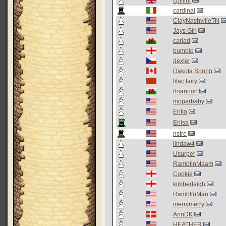
cptflint
cardinal
ClayNashvilleTN
Jays Girl
cariad
bumble
dexter
Dakota Spring
lilac fairy
rhiannon
moparbaby
Erika
Eriisa
nstre
lindaw4
Usurper
RamblinMaam
Cookie
kimberleigh
RamblinMan
merrymerry
AnnDK
HEATHER