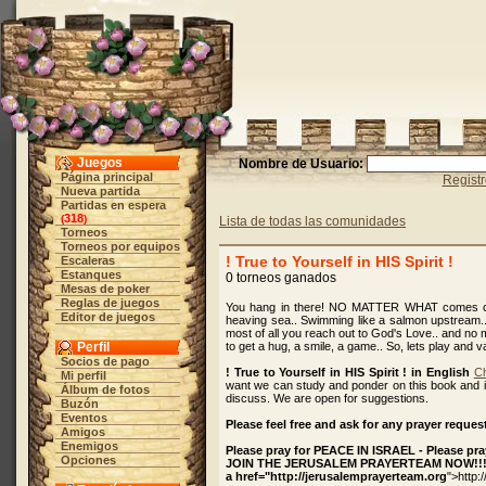
Juegos
Nombre de Usuario:
Página principal
Regist
Nueva partida
Partidas en espera
318
(
)
Lista de todas las comunidades
Torneos
Torneos por equipos
! True to Yourself in HIS Spirit !
Escaleras
Estanques
0 torneos ganados
Mesas de poker
Reglas de juegos
You hang in there! NO MATTER WHAT comes on yo
Editor de juegos
heaving sea.. Swimming like a salmon upstream.. 
most of all you reach out to God's Love.. and no
Perfil
to get a hug, a smile, a game.. So, lets play and va
Socios de pago
! True to Yourself in HIS Spirit ! in English
Ch
Mi perfil
want we can study and ponder on this book and 
Álbum de fotos
discuss. We are open for suggestions.
Buzón
Eventos
Please feel free and ask for any prayer reque
Amigos
Enemigos
Please pray for PEACE IN ISRAEL - Please pra
Opciones
JOIN THE JERUSALEM PRAYERTEAM NOW!!
a href="http://jerusalemprayerteam.org
">http: