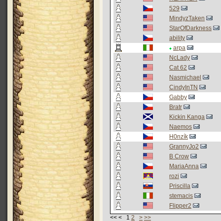
529
MindyzTaken
StarOfDarkness
ability
arpa
NcLady
Cat 62
Nasmichael
CindyInTN
Gabby
Bratr
Kickin Kanga
Naemos
H0nzík
GrannyJo2
B Crow
MariaAnna
rozi
Priscilla
stemacis
Flipper2
<< < 1
2
>
>>