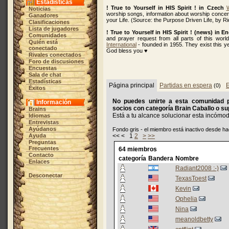
Estadísticas
! True to Yourself in HIS Spirit ! in Czech
Noticias
worship songs, information about worship concert
Ganadores
your Life. (Source: the Purpose Driven Life, by R
Clasificaciones
Lista de jugadores
! True to Yourself in HIS Spirit ! (news) in En
Comunidades
and prayer request from all parts of this worl
Quién está
International
- founded in 1955. They exist this 
conectado
God bless you ♥
Rivales conectados
Foro de discusiones
Encuestas
Sala de chat
Estadísticas
Página principal
Partidas en espera
(0)
Éxitos
No puedes unirte a esta comunidad po
Información
socios con categoría Brain Caballo o sup
Brains
Está a tu alcance solucionar esta incómo
Idiomas
Entrevistas
Ayúdanos
Fondo gris - el miembro está inactivo desde h
Ayuda
<< < 1
2
>
>>
Preguntas
Frecuentes
64 miembros
Contacto
categoría
Bandera
Nombre
Enlaces
Radiant2008 :-)
Desconectar
TexasToest
Kevin
Ophelia
Nina
meanoldbetty