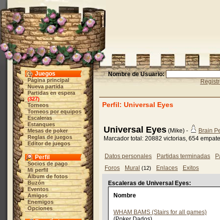
Juegos
Nombre de Usuario:
Página principal
Regist
Nueva partida
Partidas en espera
327
(
)
Perfil: Universal Eyes
Torneos
Torneos por equipos
Escaleras
Estanques
Universal Eyes
(Mike) -
Brain P
Mesas de poker
Reglas de juegos
Marcador total: 20882 victorias, 654 empat
Editor de juegos
Datos personales
Partidas terminadas
P
Perfil
Socios de pago
Foros
Mural
Enlaces
Exitos
(12)
Mi perfil
Álbum de fotos
Buzón
Escaleras de Universal Eyes:
Eventos
Nombre
Amigos
Enemigos
Opciones
WHAM BAMS (Stairs for all games)
(Poker Dados)