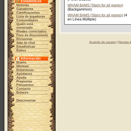
Estadísticas
Noticias
WHAM BAMS (Stairs for all games)
Ganadores
(Backgammon)
Clasificaciones
WHAM BAMS (Stairs for all games)
(4
Lista de jugadores
en Línea Múltiple)
Comunidades
Quién está
conectado
Rivales conectados
Foro de discusiones
Encuestas
Acuerdo de usuario
|
Normas d
Sala de chat
Estadísticas
Éxitos
Información
Brains
Idiomas
Entrevistas
Ayúdanos
Ayuda
Preguntas
Frecuentes
Contacto
Enlaces
Desconectar