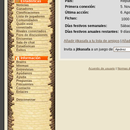
País:
Repúb
Estadísticas
Noticias
Primera conexión:
5. No
Ganadores
Última acción:
6. Ag
Clasificaciones
Lista de jugadores
Fichas:
1000
Comunidades
Quién está
Días festivos semanales:
Sábad
conectado
Rivales conectados
Días festivos anuales restantes:
9 día
Foro de discusiones
Encuestas
Añadir jitkasafa a tu lista de amigos
|
Añadi
Sala de chat
Estadísticas
Invita a
jitkasafa
a un juego de
Éxitos
Información
Brains
Idiomas
Acuerdo de usuario
|
Normas d
Entrevistas
Ayúdanos
Ayuda
Preguntas
Frecuentes
Contacto
Enlaces
Desconectar