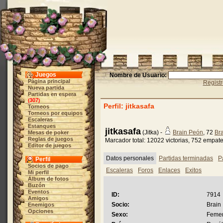
Juegos
Nombre de Usuario:
Página principal
Regist
Nueva partida
Partidas en espera
307
(
)
Perfil: jitkasafa
Torneos
Torneos por equipos
Escaleras
Estanques
jitkasafa
(Jitka) -
Brain Peón
, 72
Br
Mesas de poker
Reglas de juegos
Marcador total: 12022 victorias, 752 empat
Editor de juegos
Datos personales
Partidas terminadas
P
Perfil
Socios de pago
Escaleras
Foros
Enlaces
Exitos
Mi perfil
Álbum de fotos
Buzón
Eventos
ID:
7914
Amigos
Socio:
Brain
Enemigos
Opciones
Sexo:
Feme