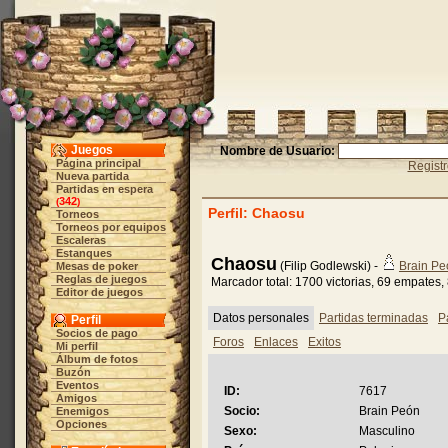
Juegos
Nombre de Usuario:
Página principal
Regist
Nueva partida
Partidas en espera
342
(
)
Perfil: Chaosu
Torneos
Torneos por equipos
Escaleras
Estanques
Chaosu
(Filip Godlewski) -
Brain Pe
Mesas de poker
Reglas de juegos
Marcador total: 1700 victorias, 69 empates,
Editor de juegos
Datos personales
Partidas terminadas
P
Perfil
Socios de pago
Foros
Enlaces
Exitos
Mi perfil
Álbum de fotos
Buzón
Eventos
ID:
7617
Amigos
Socio:
Brain Peón
Enemigos
Opciones
Sexo:
Masculino