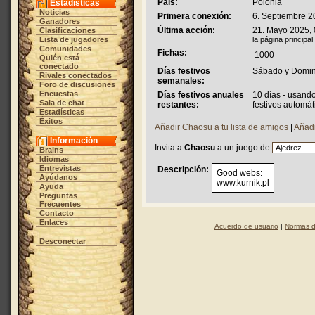
País:
Polonia
Estadísticas
Noticias
Primera conexión:
6. Septiembre 2
Ganadores
Última acción:
21. Mayo 2025, 
Clasificaciones
Lista de jugadores
la página principal
Comunidades
Fichas:
1000
Quién está
conectado
Días festivos
Sábado y Domi
Rivales conectados
semanales:
Foro de discusiones
Encuestas
Días festivos anuales
10 días - usand
Sala de chat
restantes:
festivos automát
Estadísticas
Éxitos
Añadir Chaosu a tu lista de amigos
|
Añadi
Información
Invita a
Chaosu
a un juego de
Brains
Idiomas
Entrevistas
Descripción:
Good webs:
Ayúdanos
www.kurnik.pl
Ayuda
Preguntas
Frecuentes
Contacto
Enlaces
Acuerdo de usuario
|
Normas d
Desconectar