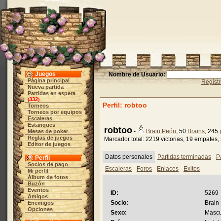
Juegos
Nombre de Usuario:
Página principal
Regist
Nueva partida
Partidas en espera
332
(
)
Perfil: robtoo
Torneos
Torneos por equipos
Escaleras
Estanques
robtoo
-
Brain Peón
, 50
Brains
, 245
Mesas de poker
Reglas de juegos
Marcador total: 2219 victorias, 19 empates,
Editor de juegos
Datos personales
Partidas terminadas
P
Perfil
Socios de pago
Escaleras
Foros
Enlaces
Exitos
Mi perfil
Álbum de fotos
Buzón
Eventos
ID:
5269
Amigos
Socio:
Brain
Enemigos
Opciones
Sexo:
Mascu