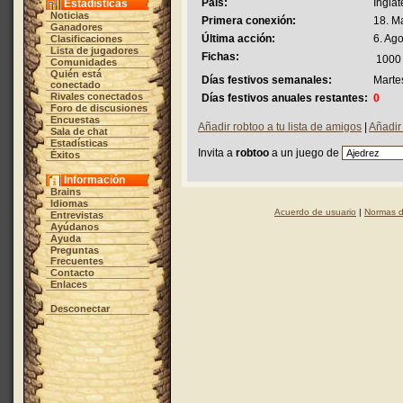
País:
Inglat
Estadísticas
Noticias
Primera conexión:
18. M
Ganadores
Última acción:
6. Ag
Clasificaciones
Lista de jugadores
Fichas:
1000
Comunidades
Quién está
Días festivos semanales:
Marte
conectado
Rivales conectados
Días festivos anuales restantes:
0
Foro de discusiones
Encuestas
Añadir robtoo a tu lista de amigos
|
Añadir
Sala de chat
Estadísticas
Invita a
robtoo
a un juego de
Éxitos
Información
Brains
Idiomas
Acuerdo de usuario
|
Normas d
Entrevistas
Ayúdanos
Ayuda
Preguntas
Frecuentes
Contacto
Enlaces
Desconectar