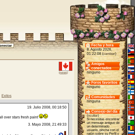
Fecha y hora
8. Agosto 2026,
01:22:08 (
)
cambiar
Amigos
conectados
ninguno
(news)
Foros favoritos
ninguno
Exitos
Comunidades
ninguna
19. Julio 2008, 00:18:50
Consejo del día
(
ocultar
)
l over stars fresh paint
Si necesitas encontrar
un mensaje antiguo de
3. Mayo 2008, 21:49:33
un determinado
usuario, pincha con el
ratón sobre su Perfil y