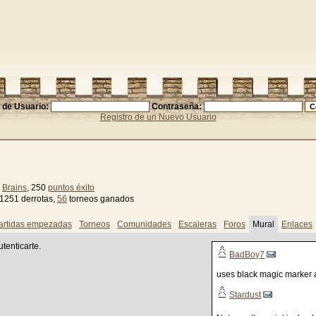
de Usuario:
Contraseña:
Registro de un Nuevo Usuario
5
Brains
, 250
puntos éxito
 1251 derrotas,
56
torneos ganados
artidas empezadas
Torneos
Comunidades
Escaleras
Foros
Mural
Enlaces
tenticarte.
BadBoy7
uses black magic marker al
Stardust