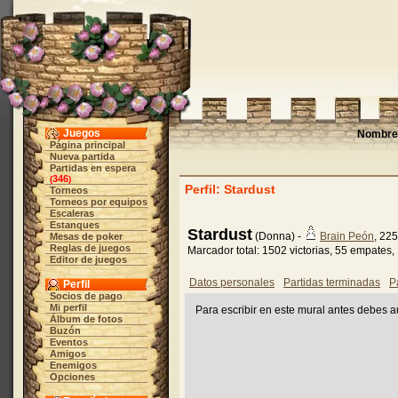
Juegos
Nombre 
Página principal
Nueva partida
Partidas en espera
346
(
)
Perfil: Stardust
Torneos
Torneos por equipos
Escaleras
Estanques
Stardust
(Donna) -
Brain Peón
, 22
Mesas de poker
Reglas de juegos
Marcador total: 1502 victorias, 55 empates,
Editor de juegos
Datos personales
Partidas terminadas
P
Perfil
Socios de pago
Mi perfil
Para escribir en este mural antes debes au
Álbum de fotos
Buzón
Eventos
Amigos
Enemigos
Opciones