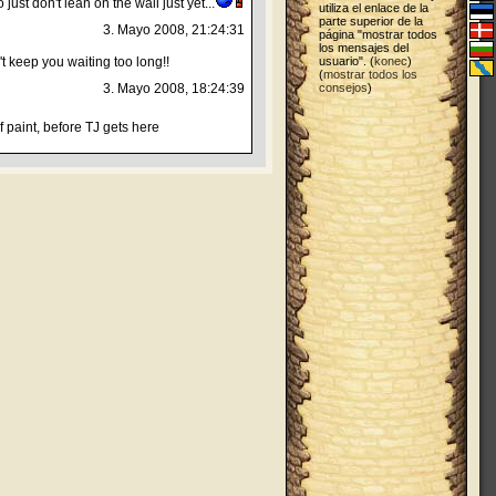
 just don't lean on the wall just yet...
utiliza el enlace de la
parte superior de la
3. Mayo 2008, 21:24:31
página "mostrar todos
los mensajes del
't keep you waiting too long!!
usuario". (
konec
)
(
mostrar todos los
3. Mayo 2008, 18:24:39
consejos
)
 paint, before TJ gets here