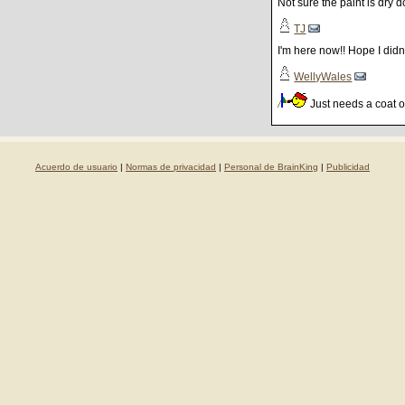
Not sure the paint is dry do
TJ
I'm here now!! Hope I didn
WellyWales
Just needs a coat of
Acuerdo de usuario
|
Normas de privacidad
|
Personal de BrainKing
|
Publicidad