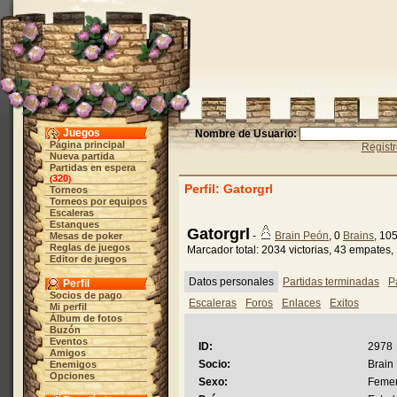
Juegos
Nombre de Usuario:
Página principal
Regist
Nueva partida
Partidas en espera
320
(
)
Perfil: Gatorgrl
Torneos
Torneos por equipos
Escaleras
Estanques
Gatorgrl
-
Brain Peón
, 0
Brains
, 10
Mesas de poker
Reglas de juegos
Marcador total: 2034 victorias, 43 empates,
Editor de juegos
Datos personales
Partidas terminadas
P
Perfil
Socios de pago
Escaleras
Foros
Enlaces
Exitos
Mi perfil
Álbum de fotos
Buzón
Eventos
ID:
2978
Amigos
Socio:
Brain
Enemigos
Opciones
Sexo:
Feme