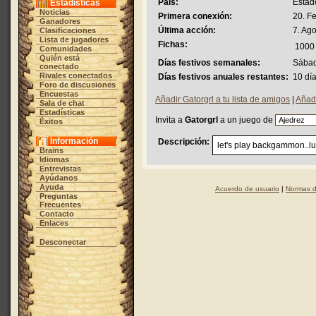
País:
Estad
Estadísticas
Noticias
Primera conexión:
20. F
Ganadores
Última acción:
7. Ag
Clasificaciones
Lista de jugadores
Fichas:
1000
Comunidades
Quién está
Días festivos semanales:
Sábad
conectado
Rivales conectados
Días festivos anuales restantes:
10 dí
Foro de discusiones
Encuestas
Añadir Gatorgrl a tu lista de amigos
|
Añadi
Sala de chat
Estadísticas
Invita a
Gatorgrl
a un juego de
Éxitos
Información
Descripción:
let's play backgammon..lu
Brains
Idiomas
Entrevistas
Ayúdanos
Ayuda
Acuerdo de usuario
|
Normas d
Preguntas
Frecuentes
Contacto
Enlaces
Desconectar