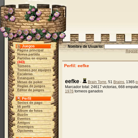
Juegos
Nombre de Usuario:
Página principal
Regist
Nueva partida
Partidas en espera
343
(
)
Perfil: eefke
Torneos
Torneos por equipos
Escaleras
Estanques
eefke
-
Brain Torre
, 51
Brains
, 1365
p
Mesas de poker
Reglas de juegos
Marcador total: 24617 victorias, 668 empate
Editor de juegos
1976
torneos ganados
Perfil
Socios de pago
Mi perfil
Álbum de fotos
Buzón
Eventos
Amigos
Enemigos
Opciones