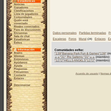
Estadísticas
Noticias
Ganadores
Clasificaciones
Lista de jugadores
Comunidades
Quién está
conectado
Rivales conectados
Foro de discusiones
Datos personales
Partidas terminadas
P
Encuestas
Sala de chat
Escaleras
Foros
Mural
Enlaces
Ex
(24)
Estadísticas
Éxitos
Información
Comunidades eefke:
Brains
*139*Banana Park Fun & Games*139*
(m
Idiomas
☼☼*31* Ŧħε Saltεrηs *31*☼☼
(miembro)
Entrevistas
*1272*H€LLS ANG€LS*1272*
(miembro)
Ayúdanos
Ayuda
Preguntas
Frecuentes
Acuerdo de usuario
|
Normas d
Contacto
Enlaces
Desconectar