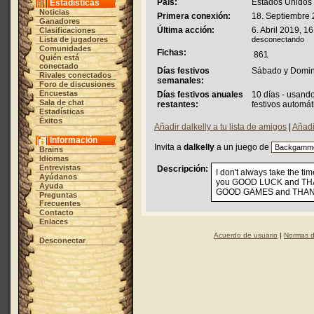
País:
Estados Unidos
Estadísticas
Noticias
Primera conexión:
18. Septiembre 
Ganadores
Última acción:
6. Abril 2019, 1
Clasificaciones
Lista de jugadores
desconectando
Comunidades
Fichas:
861
Quién está
conectado
Días festivos
Sábado y Domi
Rivales conectados
semanales:
Foro de discusiones
Encuestas
Días festivos anuales
10 días - usand
Sala de chat
restantes:
festivos automát
Estadísticas
Éxitos
Añadir dalkelly a tu lista de amigos
|
Añadi
Información
Invita a
dalkelly
a un juego de
Brains
Idiomas
Entrevistas
Descripción:
I don't always take the ti
Ayúdanos
you GOOD LUCK and THANK
Ayuda
GOOD GAMES and THAN
Preguntas
Frecuentes
Contacto
Enlaces
Acuerdo de usuario
|
Normas d
Desconectar