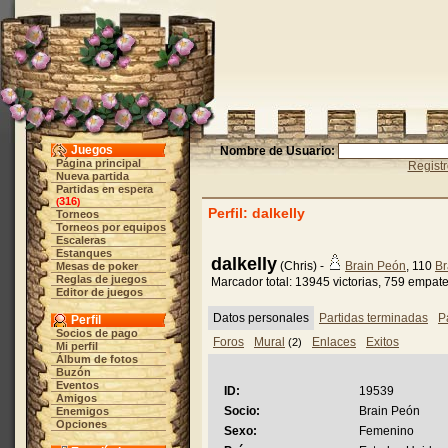
Juegos
Nombre de Usuario:
Página principal
Regist
Nueva partida
Partidas en espera
316
(
)
Perfil: dalkelly
Torneos
Torneos por equipos
Escaleras
Estanques
dalkelly
(Chris) -
Brain Peón
, 110
Br
Mesas de poker
Reglas de juegos
Marcador total: 13945 victorias, 759 empat
Editor de juegos
Datos personales
Partidas terminadas
P
Perfil
Socios de pago
Foros
Mural
Enlaces
Exitos
(2)
Mi perfil
Álbum de fotos
Buzón
Eventos
ID:
19539
Amigos
Socio:
Brain Peón
Enemigos
Opciones
Sexo:
Femenino