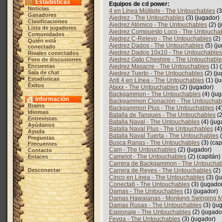
Estadísticas
Equipos de cd power:
Noticias
4 en Línea Múltiple - The Untouchables
(3
Ganadores
Ajedrez - The Untouchables
(3) (jugador)
Clasificaciones
Ajedrez Atómico - The Untouchables
(2) (
Lista de jugadores
Ajedrez Compuesto Loco - The Untoucha
Comunidades
Ajedrez C-Relevo - The Untouchables
(2)
Quién está
Ajedrez Dados - The Untouchables
(5) (j
conectado
Ajedrez Dados 10x10 - The Untouchables
Rivales conectados
Ajedrez Gato Cheshire - The Untouchabl
Foro de discusiones
Encuestas
Ajedrez Masacre - The Untouchables
(1) 
Sala de chat
Ajedrez Tuerto - The Untouchables
(2) (j
Estadísticas
Anti 4 en Línea - The Untouchables
(1) (j
Éxitos
Ataxx - The Untouchables
(2) (jugador)
Backgammon - The Untouchables
(4) (ju
Información
Backgammon Clonación - The Untouchab
Brains
Backgammon Plus - The Untouchables
(4
Idiomas
Batalla de Tanques - The Untouchables
(2
Entrevistas
Batalla Naval - The Untouchables
(4) (jug
Ayúdanos
Batalla Naval Plus - The Untouchables
(4)
Ayuda
Batalla Naval Tuerta - The Untouchables
(
Preguntas
Busca Ranas - The Untouchables
(3) (cap
Frecuentes
Cam - The Untouchables
(2) (jugador)
Contacto
Camelot - The Untouchables
(2) (capitán)
Enlaces
Carrera de Backgammon - The Untoucha
Desconectar
Carrera de Reyes - The Untouchables
(2)
Cinco en Línea - The Untouchables
(3) (j
Conecta6 - The Untouchables
(3) (jugado
Damas - The Untouchables
(1) (jugador)
Damas Hawaianas - Monkeys Swinging 
Damas Rusas - The Untouchables
(3) (ju
Espionaje - The Untouchables
(2) (jugado
Fevga - The Untouchables
(3) (jugador)