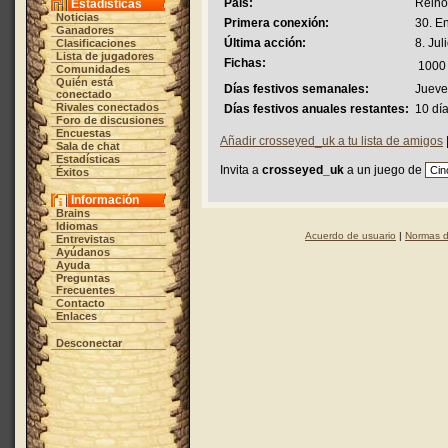
País:
Reino
Estadísticas
Noticias
Primera conexión:
30. E
Ganadores
Última acción:
8. Jul
Clasificaciones
Lista de jugadores
Fichas:
1000
Comunidades
Quién está
Días festivos semanales:
Jueve
conectado
Rivales conectados
Días festivos anuales restantes:
10 dí
Foro de discusiones
Encuestas
Añadir crosseyed_uk a tu lista de amigos
Sala de chat
Estadísticas
Invita a
crosseyed_uk
a un juego de
Éxitos
Información
Brains
Idiomas
Acuerdo de usuario
|
Normas d
Entrevistas
Ayúdanos
Ayuda
Preguntas
Frecuentes
Contacto
Enlaces
Desconectar