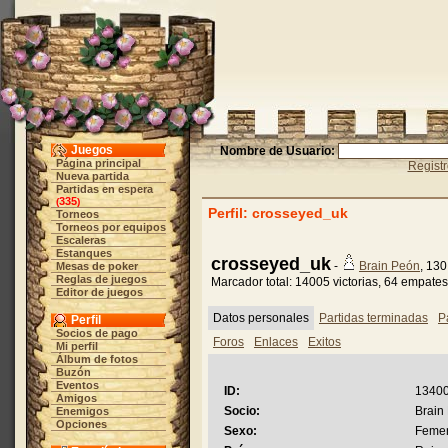
Juegos
Nombre de Usuario:
Página principal
Regist
Nueva partida
Partidas en espera
335
(
)
Perfil: crosseyed_uk
Torneos
Torneos por equipos
Escaleras
Estanques
crosseyed_uk
-
Brain Peón
, 13
Mesas de poker
Reglas de juegos
Marcador total: 14005 victorias, 64 empate
Editor de juegos
Datos personales
Partidas terminadas
P
Perfil
Socios de pago
Foros
Enlaces
Exitos
Mi perfil
Álbum de fotos
Buzón
Eventos
ID:
13400
Amigos
Socio:
Brain
Enemigos
Opciones
Sexo:
Feme